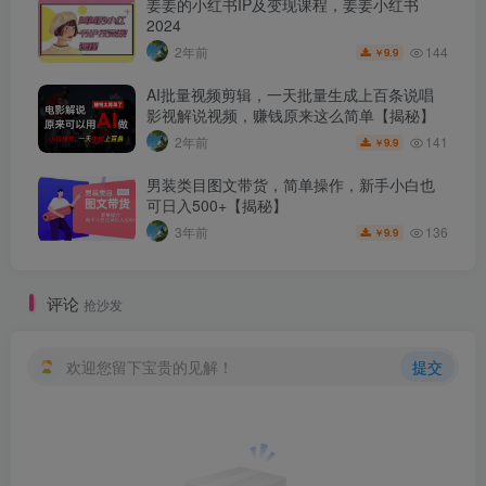
姜姜的小红书IP及变现课程，姜姜小红书
2024
144
2年前
9.9
￥
AI批量视频剪辑，一天批量生成上百条说唱
影视解说视频，赚钱原来这么简单【揭秘】
141
2年前
9.9
￥
男装类目图文带货，简单操作，新手小白也
可日入500+【揭秘】
136
3年前
9.9
￥
评论
抢沙发
欢迎您留下宝贵的见解！
提交