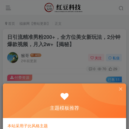
首页
福缘网【整站更新】
正文
日引流精准男粉200+，全方位美女新玩法，2分钟
爆款视频，月入2w+【揭秘】
猴哥
关注
私信
2年前更新
0
70
29
付费资源
已售 11
日引流精准男粉200+，全方位美女新玩法，2分钟爆款视频，月入2w+【揭秘】
此内容为付费资源，请付费后查看
9.9
主题模板推荐
￥
免费
免费
黄金会员
钻石会员
本站采用子比风格主题
立即购买