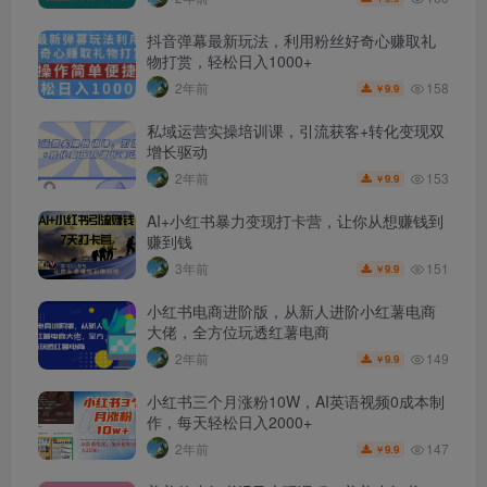
抖音弹幕最新玩法，利用粉丝好奇心赚取礼
物打赏，轻松日入1000+
158
2年前
9.9
￥
私域运营实操培训课，引流获客+转化变现双
增长驱动
153
2年前
9.9
￥
AI+小红书暴力变现打卡营，让你从想赚钱到
赚到钱
151
3年前
9.9
￥
小红书电商进阶版，从新人进阶小红薯电商
大佬，全方位玩透红薯电商
149
2年前
9.9
￥
小红书三个月涨粉10W，AI英语视频0成本制
作，每天轻松日入2000+
147
2年前
9.9
￥