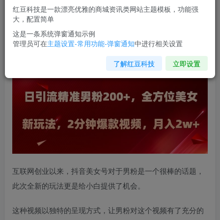
红豆科技是一款漂亮优雅的商城资讯类网站主题模板，功能强
您当前未登录！建议登陆后购买，可保存购买订单
大，配置简单
这是一条系统弹窗通知示例
管理员可在
主题设置-常用功能-弹窗通知
中进行相关设置
日引流精准男粉200+，
全方位美女新玩法
，2分钟爆款视
频，月入2w+【揭秘】
了解红豆科技
立即设置
互联网创业以来，抖音美女号对于男粉是一个很棒的话题，
此次全新的玩法更是给小白提供了机会。
这种视频以独特的呈现方式，让男粉对这个视频有了充分的