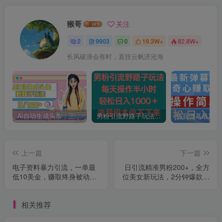
猴哥
关注
2
9903
0
19.3W+
82.8W+
长风破浪会有时，直挂云帆济沧海
AI自动生成头条，三天必起号，三分钟轻松发布内容，复制粘贴，保姆级教…
男粉引流野路子玩法，每天操作半小时轻松日入1000＋，流量根本停不下来
上一篇
下一篇
电子资料暴力引流，一单最
日引流精准男粉200+，全方
低10美金，赚取终身被动收
位美女新玩法，2分钟爆款视
入，保姆级教程【揭秘】
频，月入2w+【揭秘】
相关推荐