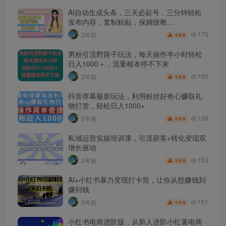
AI自动生成头条，三天必起号，三分钟轻松
发布内容，复制粘贴，保姆级教…
175
2年前
9.9
￥
男粉引流野路子玩法，每天操作半小时轻松
日入1000＋，流量根本停不下来
160
2年前
9.9
￥
抖音弹幕最新玩法，利用粉丝好奇心赚取礼
物打赏，轻松日入1000+
158
2年前
9.9
￥
私域运营实操培训课，引流获客+转化变现双
增长驱动
153
2年前
9.9
￥
AI+小红书暴力变现打卡营，让你从想赚钱到
赚到钱
151
3年前
9.9
￥
小红书电商进阶版，从新人进阶小红薯电商