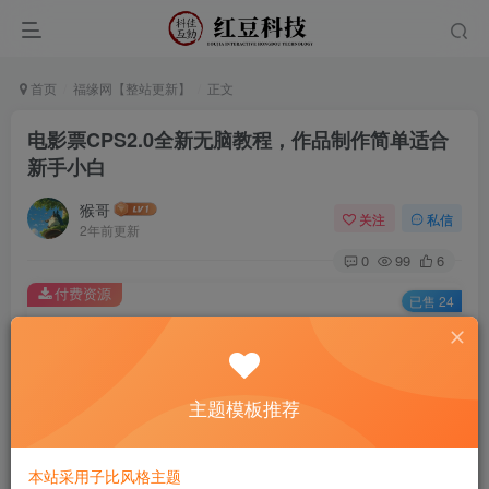
首页
福缘网【整站更新】
正文
电影票CPS2.0全新无脑教程，作品制作简单适合
新手小白
猴哥
关注
私信
2年前更新
0
99
6
付费资源
已售 24
电影票CPS2.0全新无脑教程，作品制作简单适合新手小白
此内容为付费资源，请付费后查看
9.9
主题模板推荐
￥
免费
免费
黄金会员
钻石会员
本站采用子比风格主题
立即购买