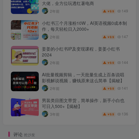
大佬，全方位玩透红薯电商
149
2年前
9.9
￥
小红书三个月涨粉10W，AI英语视频0成本制
作，每天轻松日入2000+
147
2年前
9.9
￥
姜姜的小红书IP及变现课程，姜姜小红书
2024
144
2年前
9.9
￥
AI批量视频剪辑，一天批量生成上百条说唱
影视解说视频，赚钱原来这么简单【揭秘】
141
2年前
9.9
￥
男装类目图文带货，简单操作，新手小白也
可日入500+【揭秘】
136
3年前
9.9
￥
评论
抢沙发