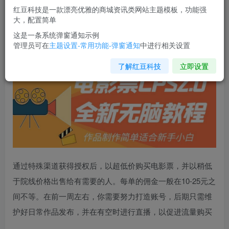
红豆科技是一款漂亮优雅的商城资讯类网站主题模板，功能强
您当前未登录！建议登陆后购买，可保存购买订单
大，配置简单
这是一条系统弹窗通知示例
管理员可在
主题设置-常用功能-弹窗通知
中进行相关设置
电影票CPS2.0全新无脑教程
，作品制作简单适合新手小白
了解红豆科技
立即设置
通过特殊渠道获得授权后，以超低价购买电影票，并以稍低
于院线价格出售给有需要的人。每单的佣金一般在10-25元之
间不等。在前一周左右，你需要努力打造账号，后期只需维
护好日常作品发布，并在有空时进行直播，以促进流量购买