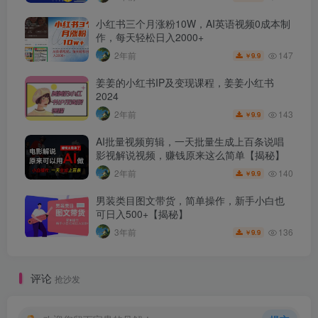
小红书三个月涨粉10W，AI英语视频0成本制
作，每天轻松日入2000+
147
2年前
9.9
￥
姜姜的小红书IP及变现课程，姜姜小红书
2024
143
2年前
9.9
￥
AI批量视频剪辑，一天批量生成上百条说唱
影视解说视频，赚钱原来这么简单【揭秘】
140
2年前
9.9
￥
男装类目图文带货，简单操作，新手小白也
可日入500+【揭秘】
136
3年前
9.9
￥
评论
抢沙发