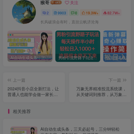
猴哥
关注
2
9903
0
19.3W+
82.7W+
长风破浪会有时，直挂云帆济沧海
AI自动生成头条，三天必起号，三分钟轻松发布内容，复制粘贴，保姆级教…
男粉引流野路子玩法，每天操作半小时轻松日入1000＋，流量根本停不下来
上一篇
下一篇
2024抖音小店全新打法，让
万象无界精准投流系统课，
普通人也能学会做一家长久
从关键词到推荐，从万象台
稳定赚钱的抖店
到达摩盘，从底层原理到实
操步骤
相关推荐
AI自动生成头条，三天必起号，三分钟轻松