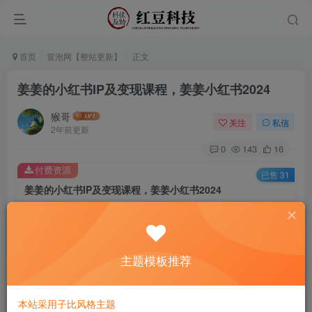
首页
冒泡网【整站更新】
正文
姜姜的小红书IP及变现课程，姜姜小红书2024
猴哥
关注
私信
2年前更新
0
143
16
付费资源
已售 31
姜姜的小红书IP及变现课程，姜姜小红书2024
此内容为付费资源，请付费后查看
9.9
￥
主题模板推荐
免费
免费
黄金会员
钻石会员
立即购买
本站采用子比风格主题