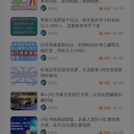
发布内容，复制粘贴，保姆级教…
174
2年前
9.9
￥
男粉引流野路子玩法，每天操作半小时轻松
日入1000＋，流量根本停不下来
160
2年前
9.9
￥
抖音弹幕最新玩法，利用粉丝好奇心赚取礼
物打赏，轻松日入1000+
156
2年前
9.9
￥
私域运营实操培训课，引流获客+转化变现双
增长驱动
153
2年前
9.9
￥
AI+小红书暴力变现打卡营，让你从想赚钱到
赚到钱
151
3年前
9.9
￥
小红书电商进阶版，从新人进阶小红薯电商
大佬，全方位玩透红薯电商
148
2年前
9.9
￥