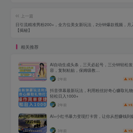
上一篇
日引流精准男粉200+，全方位美女新玩法，2分钟爆款视频，月入
【揭秘】
相关推荐
AI自动生成头条，三天必起号，三分钟轻松
容，复制粘贴，保姆级教…
2年前
9
￥
抖音弹幕最新玩法，利用粉丝好奇心赚取礼物
轻松日入1000+
2年前
9
￥
AI+小红书暴力变现打卡营，让你从想赚钱到
3年前
9
￥