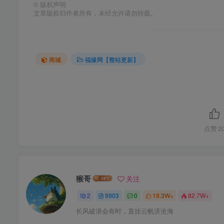
©
版权声明
文章版权归作者所有，未经允许请勿转载。
商城
福缘网【整站更新】
点赞
2
猴哥
关注
2
9903
0
19.3W+
82.7W+
长风破浪会有时，直挂云帆济沧海