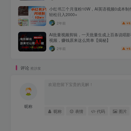
小红书三个月涨粉10W，AI英语视频0成本制
轻松日入2000+
2年前
9
￥
AI批量视频剪辑，一天批量生成上百条说唱
视频，赚钱原来这么简单【揭秘】
2年前
9
￥
评论
抢沙发
昵称
昵称
表情
代码
图片