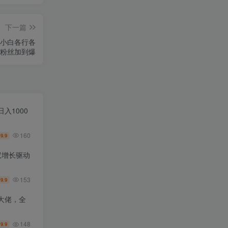
下一篇
于小白各行各
粉丝加到爆
入1000
160
9.9
￥
双增长驱动
153
9.9
￥
大佬，全
148
9.9
￥