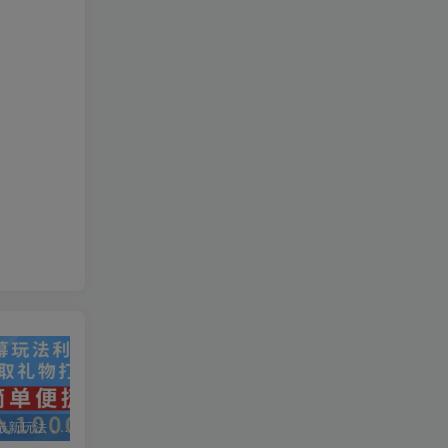
抖音弹幕最新玩法，利用粉丝好奇心赚取礼物打赏，轻松日入1000+
私域运营实操培训课，引流获客+转化变现双增长驱动
AI+小红书暴力变现打卡营，让你从想赚钱到赚到钱