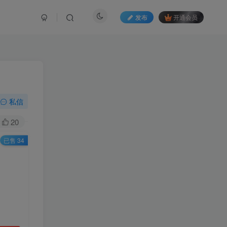
发布
开通会员
私信
20
已售 34