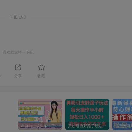
THE END
喜欢就支持一下吧
0
分享
收藏
AI自动生成头条，三天必起号，三分钟轻松发布内容，复制粘贴，保姆级教…
男粉引流野路子玩法，每天操作半小时轻松日入1000＋，流量根本停不下来