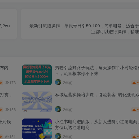
2w+
最新引流骚操作，单账号日引50-100，简单粗暴，适合
业都可以进行操作，精准
发布内
男粉引流野路子玩法，每天操作半小时轻松日
＋，流量根本停不下来
173
2年前
.9
打赏，
私域运营实操培训课，引流获客+转化变现
156
2年前
.9
赚到钱
小红书电商进阶版，从新人进阶小红薯电商
方位玩透红薯电商
151
2年前
.9