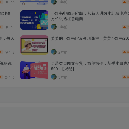
156
2年前
.9
赚到钱
小红书电商进阶版，从新人进阶小红薯电商
方位玩透红薯电商
151
2年前
.9
作，每天
姜姜的小红书IP及变现课程，姜姜小红书202
147
2年前
.9
影视解说
男装类目图文带货，简单操作，新手小白也
500+【揭秘】
140
3年前
.9