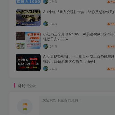
2年前
9
￥
AI+小红书暴力变现打卡营，让你从想赚钱到
3年前
9
￥
小红书三个月涨粉10W，AI英语视频0成本制
轻松日入2000+
2年前
9
￥
AI批量视频剪辑，一天批量生成上百条说唱
视频，赚钱原来这么简单【揭秘】
2年前
9
￥
评论
抢沙发