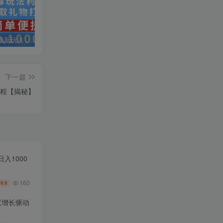
抖音弹幕最新玩法，利用粉丝好奇心赚取礼物打赏，轻松日入1000+
私域运营实操培训课，引流获客+转化变现双增长驱动
AI+小红书暴力变现打卡营，让你从想赚钱到赚到钱
下一篇
教程【揭秘】
入1000
160
9.9
￥
双增长驱动