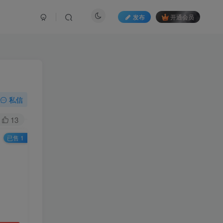
发布
开通会员
】
私信
13
已售 1