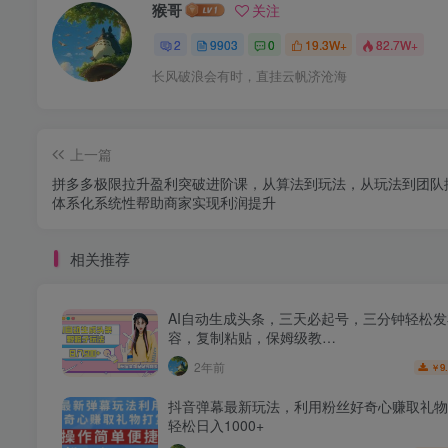
猴哥
关注
2
9903
0
19.3W+
82.7W+
长风破浪会有时，直挂云帆济沧海
上一篇
拼多多极限拉升盈利突破进阶课，​从算法到玩法，从玩法到团队
体系化系统性帮助商家实现利润提升
相关推荐
AI自动生成头条，三天必起号，三分钟轻松
容，复制粘贴，保姆级教…
2年前
9
￥
抖音弹幕最新玩法，利用粉丝好奇心赚取礼物
轻松日入1000+