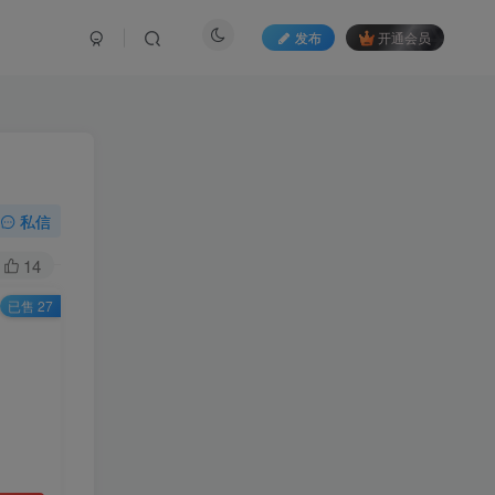
发布
开通会员
私信
14
已售 27