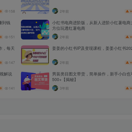
158
2年前
.9
赚到钱
小红书电商进阶版，从新人进阶小红薯电商
方位玩透红薯电商
151
2年前
.9
作，每天
姜姜的小红书IP及变现课程，姜姜小红书202
147
2年前
.9
影视解说
男装类目图文带货，简单操作，新手小白也
500+【揭秘】
141
3年前
.9