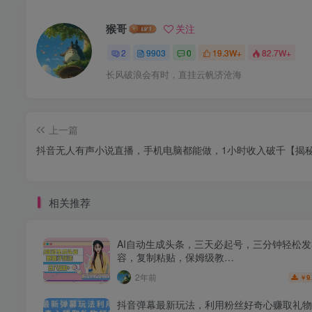
猴哥
关注
2
9903
0
19.3W+
82.7W+
长风破浪会有时，直挂云帆济沧海
上一篇
抖音无人有声小说直播，手机电脑都能做，1小时收入破千【揭
相关推荐
AI自动生成头条，三天必起号，三分钟轻松
容，复制粘贴，保姆级教…
2年前
9
￥
抖音弹幕最新玩法，利用粉丝好奇心赚取礼物