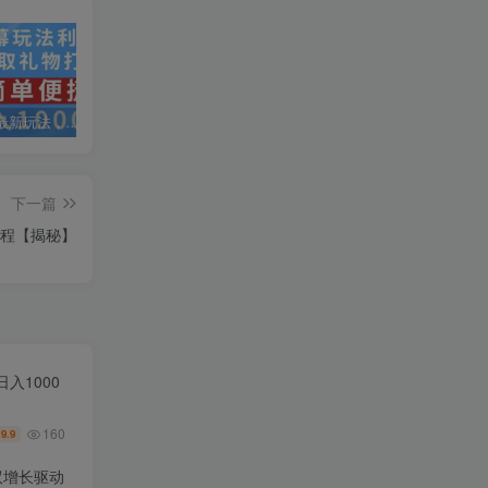
抖音弹幕最新玩法，利用粉丝好奇心赚取礼物打赏，轻松日入1000+
私域运营实操培训课，引流获客+转化变现双增长驱动
AI+小红书暴力变现打卡营，让你从想赚钱到赚到钱
下一篇
教程【揭秘】
入1000
160
9.9
￥
双增长驱动