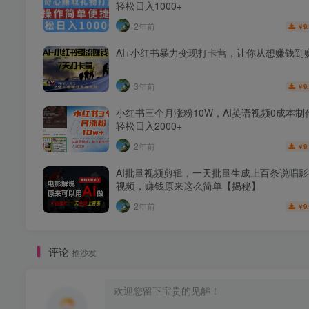
轻松日入1000+
2年前
9
￥
AI+小红书暴力变现打卡营，让你从想赚钱到
3年前
9
￥
小红书三个月涨粉10W，AI英语视频0成本制
轻松日入2000+
2年前
9
￥
AI批量视频剪辑，一天批量生成上百条说唱
视频，赚钱原来这么简单【揭秘】
2年前
9
￥
评论
抢沙发