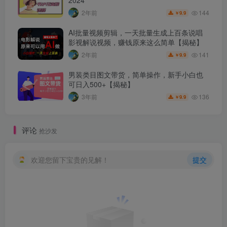
144
2年前
9.9
￥
AI批量视频剪辑，一天批量生成上百条说唱
影视解说视频，赚钱原来这么简单【揭秘】
141
2年前
9.9
￥
男装类目图文带货，简单操作，新手小白也
可日入500+【揭秘】
136
3年前
9.9
￥
评论
抢沙发
欢迎您留下宝贵的见解！
提交