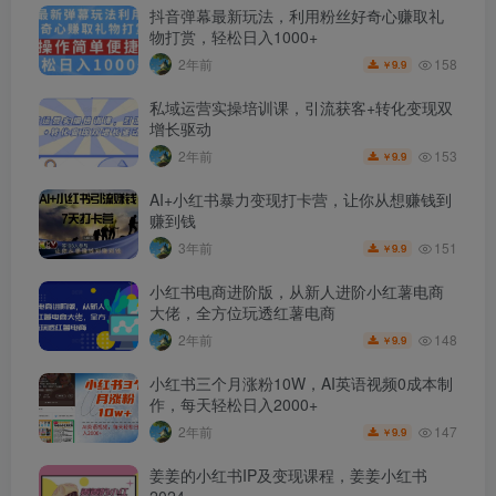
抖音弹幕最新玩法，利用粉丝好奇心赚取礼
物打赏，轻松日入1000+
158
2年前
9.9
￥
私域运营实操培训课，引流获客+转化变现双
增长驱动
153
2年前
9.9
￥
AI+小红书暴力变现打卡营，让你从想赚钱到
赚到钱
151
3年前
9.9
￥
小红书电商进阶版，从新人进阶小红薯电商
大佬，全方位玩透红薯电商
148
2年前
9.9
￥
小红书三个月涨粉10W，AI英语视频0成本制
作，每天轻松日入2000+
147
2年前
9.9
￥
姜姜的小红书IP及变现课程，姜姜小红书
2024