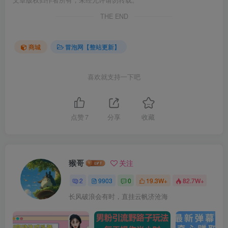
THE END
商城
冒泡网【整站更新】
喜欢就支持一下吧
点赞
7
分享
收藏
猴哥
关注
2
9903
0
19.3W+
82.7W+
长风破浪会有时，直挂云帆济沧海