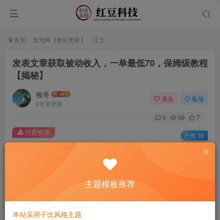
首页
冒泡网【整站更新】
正文
发表文章获取被动收入，一单最低70，保姆级教程
【揭秘】
猴哥
关注
私信
2年前更新
0
99
7
付费资源
已售 36
发表文章获取被动收入，一单最低70，保姆级教程【揭秘】
此内容为付费资源，请付费后查看
9.9
主题模板推荐
￥
免费
免费
黄金会员
钻石会员
本站采用子比风格主题
立即购买