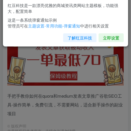
红豆科技是一款漂亮优雅的商城资讯类网站主题模板，功能强
您当前未登录！建议登陆后购买，可保存购买订单
大，配置简单
这是一条系统弹窗通知示例
管理员可在
主题设置-常用功能-弹窗通知
中进行相关设置
发表文章获取被动收入，一单最低70，保姆级教程【揭秘】
了解红豆科技
立即设置
手把手教你如何在quora和medium发表文章推广谷歌SEO工
具-操作简单，免费引流，不需要网站，适合新手操作的副业
项目
©
版权声明
文章版权归作者所有，未经允许请勿转载。