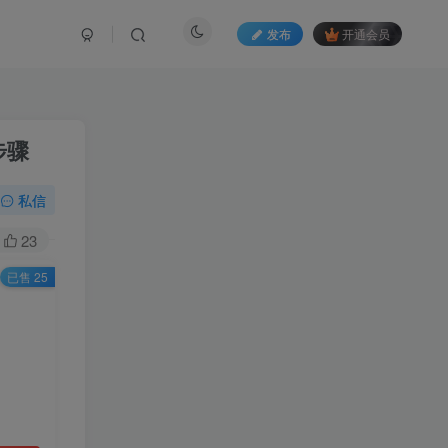
发布
开通会员
步骤
私信
23
已售 25