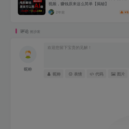
视频，赚钱原来这么简单【揭秘】
2年前
9
￥
评论
抢沙发
昵称
昵称
表情
代码
图片