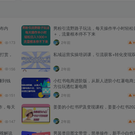
发布内
男粉引流野路子玩法，每天操作半小时轻松日
＋，流量根本停不下来
173
2年前
.9
打赏，
私域运营实操培训课，引流获客+转化变现
156
2年前
.9
赚到钱
小红书电商进阶版，从新人进阶小红薯电商
方位玩透红薯电商
151
2年前
.9
作，每天
姜姜的小红书IP及变现课程，姜姜小红书202
147
2年前
.9
影视解说
男装类目图文带货，简单操作，新手小白也