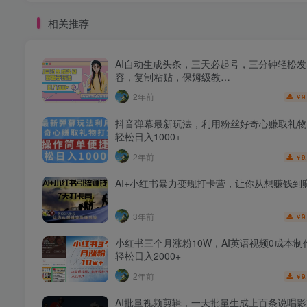
相关推荐
AI自动生成头条，三天必起号，三分钟轻松
容，复制粘贴，保姆级教…
2年前
9
￥
抖音弹幕最新玩法，利用粉丝好奇心赚取礼物
轻松日入1000+
2年前
9
￥
AI+小红书暴力变现打卡营，让你从想赚钱到
3年前
9
￥
小红书三个月涨粉10W，AI英语视频0成本制
轻松日入2000+
2年前
9
￥
AI批量视频剪辑，一天批量生成上百条说唱