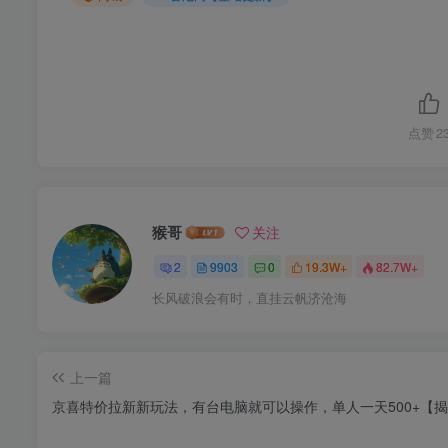
点赞
2
猴哥
关注
2
9903
0
19.3W+
82.7W+
长风破浪会有时，直挂云帆济沧海
上一篇
京喜特价拉新新玩法，有台电脑就可以操作，单人一天500+【