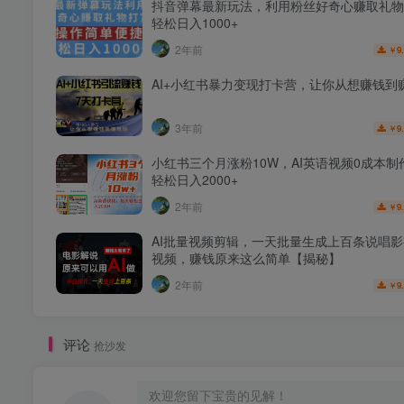
抖音弹幕最新玩法，利用粉丝好奇心赚取礼物
轻松日入1000+
2年前
9
￥
AI+小红书暴力变现打卡营，让你从想赚钱到
3年前
9
￥
小红书三个月涨粉10W，AI英语视频0成本制
轻松日入2000+
2年前
9
￥
AI批量视频剪辑，一天批量生成上百条说唱
视频，赚钱原来这么简单【揭秘】
2年前
9
￥
评论
抢沙发