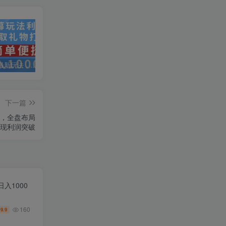
抖音弹幕最新玩法，利用粉丝好奇心赚取礼物打赏，轻松日入1000+
私域运营实操培训课，引流获客+转化变现双增长驱动
AI+小红书暴力变现打卡营，让你从想赚钱到赚到钱
下一篇
课，全盘布局
现利润突破
入1000
160
9.9
￥