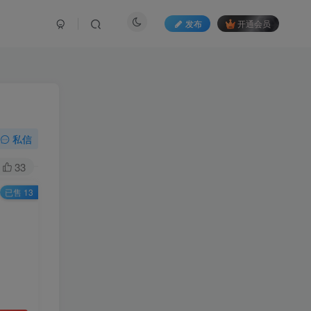
发布
开通会员
私信
33
已售 13