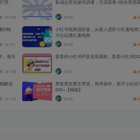
打赏，
私域运营实操培训课，引流获客+转化变现
156
2年前
.9
赚到钱
小红书电商进阶版，从新人进阶小红薯电商
方位玩透红薯电商
151
2年前
.9
作，每天
姜姜的小红书IP及变现课程，姜姜小红书202
146
2年前
.9
影视解说
男装类目图文带货，简单操作，新手小白也
500+【揭秘】
140
3年前
.9