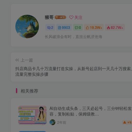
猴哥
关注
2
9903
0
19.3W+
82.7W+
长风破浪会有时，直挂云帆济沧海
上一篇
抖店商品卡几十万流量打造实操，从新号起店到一天几十万搜索
流量完整实操步骤
相关推荐
AI自动生成头条，三天必起号，三分钟轻松
容，复制粘贴，保姆级教…
2年前
9
￥