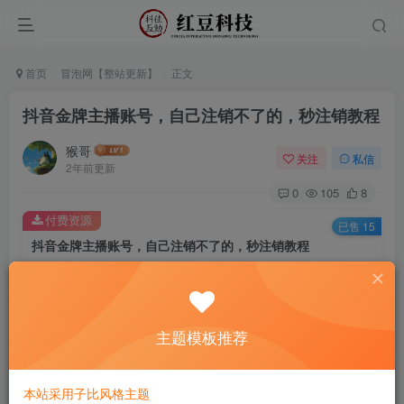
首页
冒泡网【整站更新】
正文
抖音金牌主播账号，自己注销不了的，秒注销教程
猴哥
关注
私信
2年前更新
0
105
8
付费资源
已售 15
抖音金牌主播账号，自己注销不了的，秒注销教程
此内容为付费资源，请付费后查看
9.9
￥
主题模板推荐
免费
免费
黄金会员
钻石会员
立即购买
本站采用子比风格主题