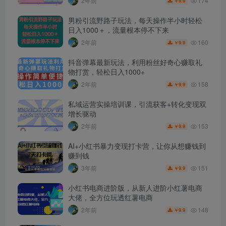
174
2年前
9.9
￥
男粉引流野路子玩法，每天操作半小时轻松
日入1000＋，流量根本停不下来
160
2年前
9.9
￥
抖音弹幕最新玩法，利用粉丝好奇心赚取礼
物打赏，轻松日入1000+
158
2年前
9.9
￥
私域运营实操培训课，引流获客+转化变现双
增长驱动
153
2年前
9.9
￥
AI+小红书暴力变现打卡营，让你从想赚钱到
赚到钱
151
3年前
9.9
￥
小红书电商进阶版，从新人进阶小红薯电商
大佬，全方位玩透红薯电商
148
2年前
9.9
￥