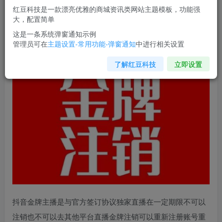
您当前未登录！建议登陆后购买，可保存购买订单
红豆科技是一款漂亮优雅的商城资讯类网站主题模板，功能强
大，配置简单
抖音金牌主播账号
，自己注销不了的，秒注销教程
这是一条系统弹窗通知示例
管理员可在
主题设置-常用功能-弹窗通知
中进行相关设置
了解红豆科技
立即设置
抖音金牌主播是与官方签订协议独家直播在一定期限不可以
注销也不可以去其他平台直播金牌注销可以重新注册账号重