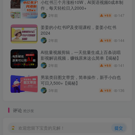
小红书三个月涨粉10W，AI英语视频0成本制
作，每天轻松日入2000+
147
2年前
9.9
￥
姜姜的小红书IP及变现课程，姜姜小红书
2024
144
2年前
9.9
￥
AI批量视频剪辑，一天批量生成上百条说唱
影视解说视频，赚钱原来这么简单【揭秘】
141
2年前
9.9
￥
男装类目图文带货，简单操作，新手小白也
可日入500+【揭秘】
136
3年前
9.9
￥
评论
抢沙发
欢迎您留下宝贵的见解！
提交