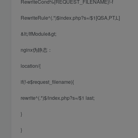
RewriteCond%{REQUEST_FILENAME}!-f
RewriteRule^(.*)$index.php?s=/$1[QSA,PT,L]
&lt;/IfModule&gt;
nginx伪静态：
location/{
if(!-e$request_filename){
rewrite^(.*)$/index.php?s=/$1 last;
}
}