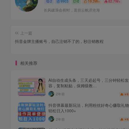
2
9903
0
19.3W+
82.7W+
长风破浪会有时，直挂云帆济沧海
上一篇
抖音金牌主播账号，自己注销不了的，秒注销教程
相关推荐
AI自动生成头条，三天必起号，三分钟轻松
容，复制粘贴，保姆级教…
2年前
9
￥
抖音弹幕最新玩法，利用粉丝好奇心赚取礼物
轻松日入1000+
2年前
9
￥