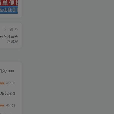
抖音弹幕最新玩法，利用粉丝好奇心赚取礼物打赏，轻松日入1000+
私域运营实操培训课，引流获客+转化变现双增长驱动
AI+小红书暴力变现打卡营，让你从想赚钱到赚到钱
下一篇
作的补单学
习课程
入1000
160
9.9
￥
双增长驱动
153
9.9
￥