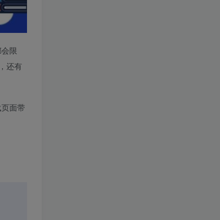
都会限
，还有
载页面带