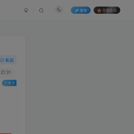
发布
开通会员
私信
31
已售 3