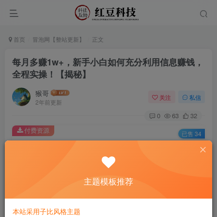
首页
冒泡网【整站更新】
正文
每月多赚1w+，新手小白如何充分利用信息赚钱，
全程实操！【揭秘】
猴哥
关注
私信
2年前更新
0
63
32
付费资源
已售 34
每月多赚1w+，新手小白如何充分利用信息赚钱，全程实操！【揭秘】
此内容为付费资源，请付费后查看
9.9
主题模板推荐
￥
免费
免费
黄金会员
钻石会员
本站采用子比风格主题
立即购买