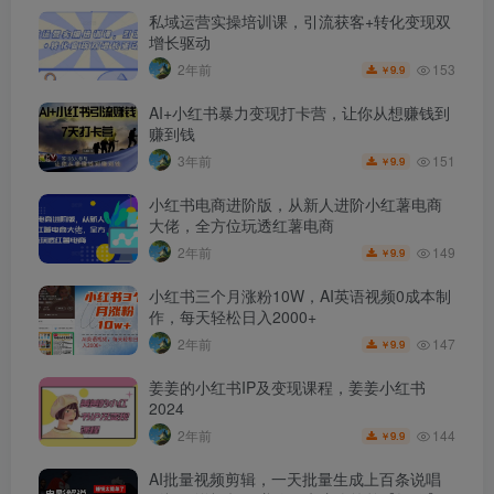
私域运营实操培训课，引流获客+转化变现双
增长驱动
153
2年前
9.9
￥
AI+小红书暴力变现打卡营，让你从想赚钱到
赚到钱
151
3年前
9.9
￥
小红书电商进阶版，从新人进阶小红薯电商
大佬，全方位玩透红薯电商
149
2年前
9.9
￥
小红书三个月涨粉10W，AI英语视频0成本制
作，每天轻松日入2000+
147
2年前
9.9
￥
姜姜的小红书IP及变现课程，姜姜小红书
2024
144
2年前
9.9
￥
AI批量视频剪辑，一天批量生成上百条说唱