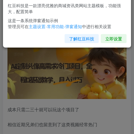
红豆科技是一款漂亮优雅的商城资讯类网站主题模板，功能强
您当前未登录！建议登陆后购买，可保存购买订单
大，配置简单
这是一条系统弹窗通知示例
管理员可在
主题设置-常用功能-弹窗通知
中进行相关设置
Ai定制头像高需求冷门项目
，全程0基础教学，月入过万【揭
秘】
了解红豆科技
立即设置
成本只需二三十就可以玩这个项目了
相信近期兄弟们也留意到了这类视频经常热门