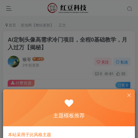
首页
冒泡网【整站更新】
正文
Ai定制头像高需求冷门项目，全程0基础教学，月
入过万【揭秘】
猴哥
关注
私信
2年前更新
0
81
35
付费资源
已售 6
Ai定制头像高需求冷门项目，全程0基础教学，月入过万【揭秘】
此内容为付费资源，请付费后查看
9.9
主题模板推荐
￥
免费
免费
黄金会员
钻石会员
本站采用子比风格主题
立即购买