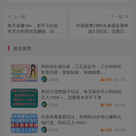
上一篇
下一篇
每月多赚1w+，新手小白如
外面收费1980头条掘金最终
何充分利用信息赚钱，全程
版3.0玩法，无脑日入
实操！【揭秘】
300+躺赚
相关推荐
AI自动生成头条，三天必起号，三分钟轻松
发布内容，复制粘贴，保姆级教…
175
2年前
9.9
￥
男粉引流野路子玩法，每天操作半小时轻松
日入1000＋，流量根本停不下来
160
2年前
9.9
￥
抖音弹幕最新玩法，利用粉丝好奇心赚取礼
物打赏，轻松日入1000+
158
2年前
9.9
￥