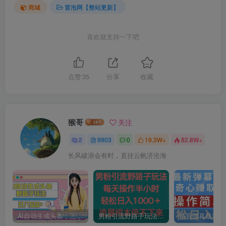
商城
冒泡网【整站更新】
喜欢就支持一下吧
点赞
35
分享
收藏
猴哥
关注
2
9903
0
19.3W+
82.8W+
长风破浪会有时，直挂云帆济沧海
AI自动生成头条，三天必起号，三分钟轻松发布内容，复制粘贴，保姆级教…
男粉引流野路子玩法，每天操作半小时轻松日入1000＋，流量根本停不下来