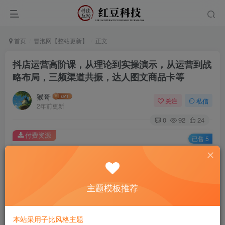
首页
冒泡网【整站更新】
正文
抖店运营高阶课，从理论到实操演示，从运营到战
略布局，三频渠道共振，达人图文商品卡等
猴哥
关注
私信
2年前更新
0
92
24
付费资源
已售 5
抖店运营高阶课，从理论到实操演示，从运营到战略布局，三频渠道共振，达人图文商品卡等
此内容为付费资源，请付费后查看
9.9
主题模板推荐
￥
免费
免费
黄金会员
钻石会员
本站采用子比风格主题
立即购买