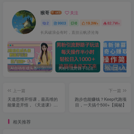
猴哥
关注
2
9903
0
19.3W+
82.7W+
长风破浪会有时，直挂云帆济沧海
AI自动生成头条，三天必起号，三分钟轻松发布内容，复制粘贴，保姆级教…
男粉引流野路子玩法，每天操作半小时轻松日入1000＋，流量根本停不下来
上一篇
下一篇
天道思维开悟课，最高维的
跑步也能赚钱？Keep代跑项
能量是开悟，《天道课》就
目，一天搞个500+【揭秘】
是你的开悟钥匙，尽早开悟
让人生越来越顺
相关推荐