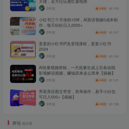
大佬，全方位玩透红薯电商
149
2年前
9.9
￥
小红书三个月涨粉10W，AI英语视频0成本制
作，每天轻松日入2000+
147
2年前
9.9
￥
姜姜的小红书IP及变现课程，姜姜小红书
2024
144
2年前
9.9
￥
AI批量视频剪辑，一天批量生成上百条说唱
影视解说视频，赚钱原来这么简单【揭秘】
141
2年前
9.9
￥
男装类目图文带货，简单操作，新手小白也
可日入500+【揭秘】
136
3年前
9.9
￥
评论
抢沙发