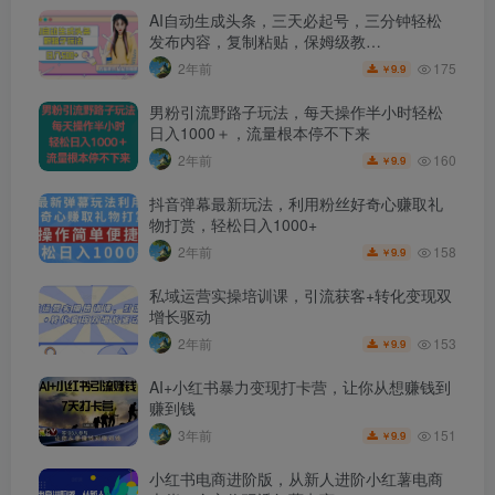
AI自动生成头条，三天必起号，三分钟轻松
发布内容，复制粘贴，保姆级教…
175
2年前
9.9
￥
男粉引流野路子玩法，每天操作半小时轻松
日入1000＋，流量根本停不下来
160
2年前
9.9
￥
抖音弹幕最新玩法，利用粉丝好奇心赚取礼
物打赏，轻松日入1000+
158
2年前
9.9
￥
私域运营实操培训课，引流获客+转化变现双
增长驱动
153
2年前
9.9
￥
AI+小红书暴力变现打卡营，让你从想赚钱到
赚到钱
151
3年前
9.9
￥
小红书电商进阶版，从新人进阶小红薯电商