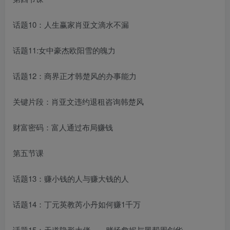
话题10：人生赢家肖亚文滴水不漏
话题11:女中豪杰欧阳雪的魄力
话题12：商界正才韩楚风的办事能力
关键片段：肖亚文违约退租咨询韩楚风
财富密码：富人通过布局赚钱
第五节课
话题13：赚小钱的人与赚大钱的人
话题14：丁元英教芮小丹如何赚1千万
话题15：天道隐形大佬——赌场詹妮与黑帮周剑华