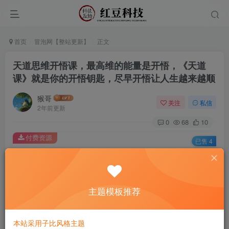
首页
冒泡网【整站更新】
正文
天道思维开悟课，最高维的能量是开悟，《天道
课》就是你的开悟钥匙，尽早开悟让人生越来越顺
猴哥
关注
私信
2年前更新
0
68
10
付费资源
已售 4
天道思维开悟课，最高维的能量是开悟，《天道课》就是你的开悟钥匙，尽早开悟让人生越来越顺
此内容为付费资源，请付费后查看
9.9
主题模板推荐
￥
免费
免费
黄金会员
钻石会员
本站采用子比风格主题
立即购买