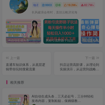
2
9903
0
19.3W+
82.7W+
长风破浪会有时，直挂云帆济沧海
AI自动生成头条，三天必起号，三分钟轻松发布内容，复制粘贴，保姆级教…
男粉引流野路子玩法，每天操作半小时轻松日入1000＋，流量根本停不下来
上一篇
下一篇
直通车知识体系，从底层逻
抖店运营高阶课，从理论到
辑带你玩转搜索流量
实操演示，从运营到战略布
局，三频渠道共振，达人图
文商品卡等
相关推荐
AI自动生成头条，三天必起号，三分钟轻松
发布内容，复制粘贴，保姆级教…