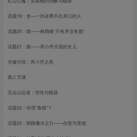
红尘心魔：贪嗔痴的理解与破除
话题19：贪—一刘冰爬不出井口的人
话题20：嗔——林雨峰“只有矛没有盾”
话题21：痴——芮小丹天国的女儿
关键片段：芮小丹之死
第八节课
五台山论道：悟性与根器
话题22：何谓“着相”？
话题23：耶路撒冷之行——自觉与觉他