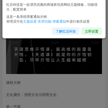
红豆科技是一款漂亮优雅的商城资讯类网站主题模板，功能强
您当前未登录！建议登陆后购买，可保存购买订单
大，配置简单
这是一条系统弹窗通知示例
管理员可在
主题设置-常用功能-弹窗通知
中进行相关设置
天道思维开悟课
，最高维的能量是开悟，《天道课》就是你
的开悟钥匙，尽早开悟让人生越来越顺
了解红豆科技
立即设置
课程大纲
文化属性：强势文化与弱势文化
第一节课