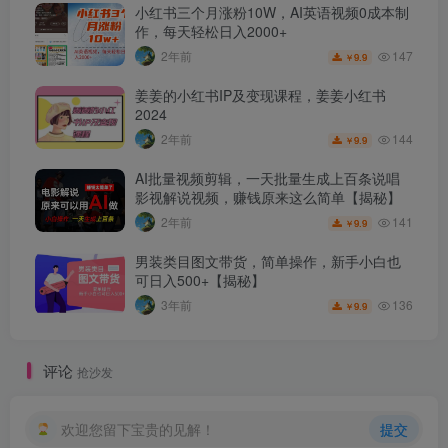
小红书三个月涨粉10W，AI英语视频0成本制
作，每天轻松日入2000+
147
2年前
9.9
￥
姜姜的小红书IP及变现课程，姜姜小红书
2024
144
2年前
9.9
￥
AI批量视频剪辑，一天批量生成上百条说唱
影视解说视频，赚钱原来这么简单【揭秘】
141
2年前
9.9
￥
男装类目图文带货，简单操作，新手小白也
可日入500+【揭秘】
136
3年前
9.9
￥
评论
抢沙发
欢迎您留下宝贵的见解！
提交