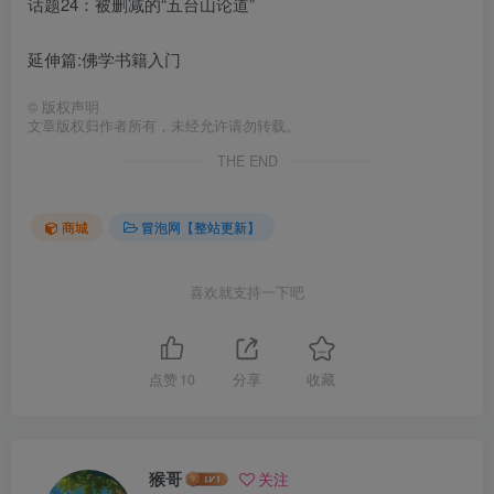
话题24：被删减的“五台山论道”
延伸篇:佛学书籍入门
©
版权声明
文章版权归作者所有，未经允许请勿转载。
THE END
商城
冒泡网【整站更新】
喜欢就支持一下吧
点赞
10
分享
收藏
猴哥
关注