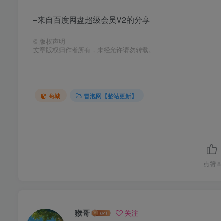
–来自百度网盘超级会员V2的分享
©
版权声明
文章版权归作者所有，未经允许请勿转载。
商城
冒泡网【整站更新】
点赞
8
猴哥
关注