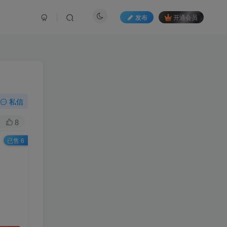
发布
开通会员
私信
8
已售 6