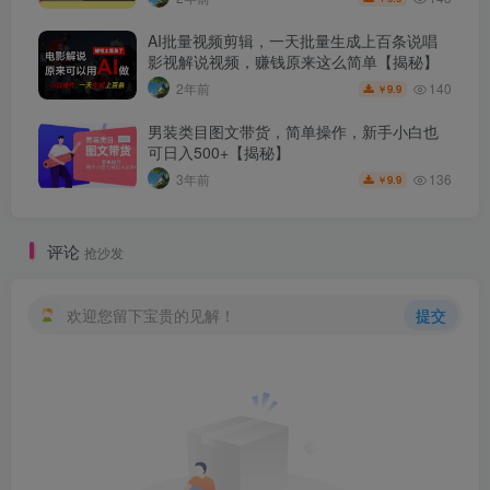
AI批量视频剪辑，一天批量生成上百条说唱
影视解说视频，赚钱原来这么简单【揭秘】
140
2年前
9.9
￥
男装类目图文带货，简单操作，新手小白也
可日入500+【揭秘】
136
3年前
9.9
￥
评论
抢沙发
欢迎您留下宝贵的见解！
提交