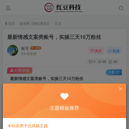
首页
冒泡网【整站更新】
正文
最新情感文案类账号，实操三天10万粉丝
猴哥
关注
私信
2年前更新
0
88
26
付费资源
已售 27
最新情感文案类账号，实操三天10万粉丝
此内容为付费资源，请付费后查看
9.9
￥
主题模板推荐
免费
免费
黄金会员
钻石会员
立即购买
本站采用子比风格主题