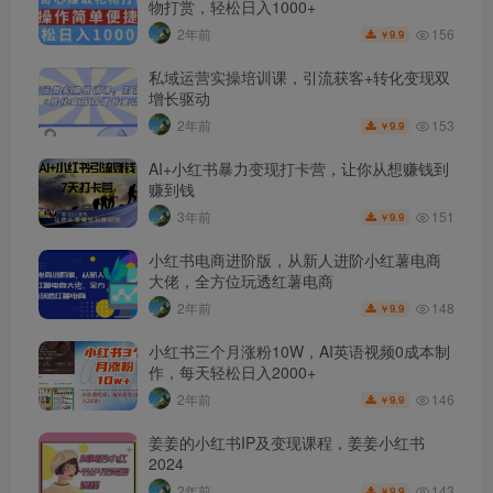
物打赏，轻松日入1000+
156
2年前
9.9
￥
私域运营实操培训课，引流获客+转化变现双
增长驱动
153
2年前
9.9
￥
AI+小红书暴力变现打卡营，让你从想赚钱到
赚到钱
151
3年前
9.9
￥
小红书电商进阶版，从新人进阶小红薯电商
大佬，全方位玩透红薯电商
148
2年前
9.9
￥
小红书三个月涨粉10W，AI英语视频0成本制
作，每天轻松日入2000+
146
2年前
9.9
￥
姜姜的小红书IP及变现课程，姜姜小红书
2024
143
2年前
9.9
￥