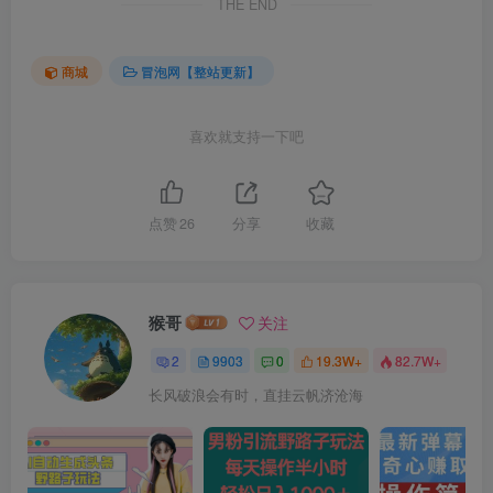
THE END
商城
冒泡网【整站更新】
喜欢就支持一下吧
点赞
26
分享
收藏
猴哥
关注
2
9903
0
19.3W+
82.7W+
长风破浪会有时，直挂云帆济沧海