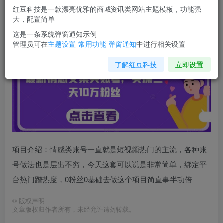
您当前未登录！建议登陆后购买，可保存购买订单
红豆科技是一款漂亮优雅的商城资讯类网站主题模板，功能强
大，配置简单
最新情感文案类账号，实操三天10万粉丝
这是一条系统弹窗通知示例
管理员可在
主题设置-常用功能-弹窗通知
中进行相关设置
了解红豆科技
立即设置
项目介绍：情感类账号一直就是短视频热门的主流，各种账
号做法也是层出不穷，今天这套可以说是非常简单，绑定平
台热门蹭热度，0粉丝0基础去做这个项目简直事半功倍
©
版权声明
文章版权归作者所有，未经允许请勿转载。