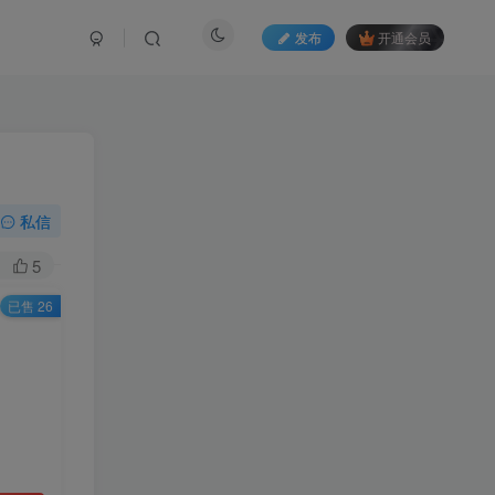
发布
开通会员
私信
5
已售 26