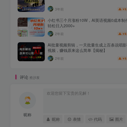
3年前
9
￥
小红书三个月涨粉10W，AI英语视频0成本制
轻松日入2000+
2年前
9
￥
AI批量视频剪辑，一天批量生成上百条说唱
视频，赚钱原来这么简单【揭秘】
2年前
9
￥
评论
抢沙发
昵称
昵称
表情
代码
图片