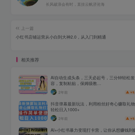
长风破浪会有时，直挂云帆济沧海
上一篇
小红书店铺运营从小白到大神2.0，从入门到精通
相关推荐
AI自动生成头条，三天必起号，三分钟轻松
容，复制粘贴，保姆级教…
2年前
9
￥
抖音弹幕最新玩法，利用粉丝好奇心赚取礼物
轻松日入1000+
2年前
9
￥
AI+小红书暴力变现打卡营，让你从想赚钱到