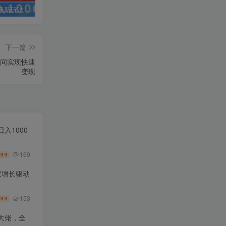
抖音弹幕最新玩法，利用粉丝好奇心赚取礼物打赏，轻松日入1000+
私域运营实操培训课，引流获客+转化变现双增长驱动
AI+小红书暴力变现打卡营，让你从想赚钱到赚到钱
下一篇
时间实现快速
变现
入1000
160
9.9
￥
双增长驱动
153
9.9
￥
大佬，全