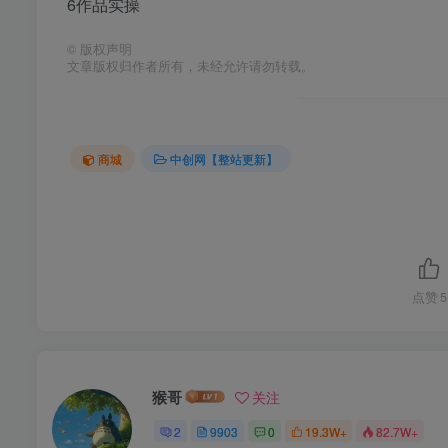
6作品实操
©
版权声明
文章版权归作者所有，未经允许请勿转载。
商城
中创网【整站更新】
点赞
5
猴哥
关注
2
9903
0
19.3W+
82.7W+