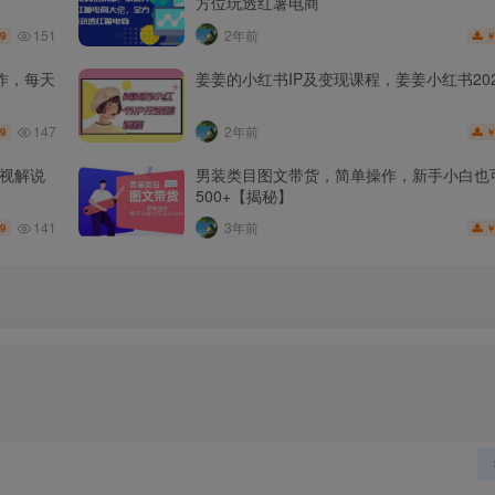
方位玩透红薯电商
151
2年前
.9
作，每天
姜姜的小红书IP及变现课程，姜姜小红书202
147
2年前
.9
影视解说
男装类目图文带货，简单操作，新手小白也
500+【揭秘】
141
3年前
.9