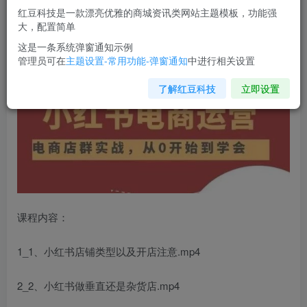
您当前未登录！建议登陆后购买，可保存购买订单
红豆科技是一款漂亮优雅的商城资讯类网站主题模板，功能强
大，配置简单
小红书店铺运营
从小白到大神2.0，从入门到精通
这是一条系统弹窗通知示例
管理员可在
主题设置-常用功能-弹窗通知
中进行相关设置
了解红豆科技
立即设置
课程内容：
1_1、小红书店铺类型以及开店注意.mp4
2_2、小红书做垂直还是杂货店.mp4