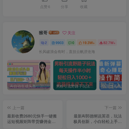
点赞
6
分享
收藏
猴哥
关注
2
9903
0
19.3W+
82.7W+
长风破浪会有时，直挂云帆济沧海
AI自动生成头条，三天必起号，三分钟轻松发布内容，复制粘贴，保姆级教…
男粉引流野路子玩法，每天操作半小时轻松日入1000＋，流量根本停不下来
上一篇
下一篇
最新收费2680元快手一键搬
最新AI郭德纲说英语，玩法
运短视频矩阵带货赚佣金月
极具创新，小白轻松上手月
入万起
入过万【揭秘】