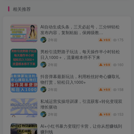
相关推荐
AI自动生成头条，三天必起号，三分钟轻松
发布内容，复制粘贴，保姆级教…
175
2年前
9.9
￥
男粉引流野路子玩法，每天操作半小时轻松
日入1000＋，流量根本停不下来
160
2年前
9.9
￥
抖音弹幕最新玩法，利用粉丝好奇心赚取礼
物打赏，轻松日入1000+
158
2年前
9.9
￥
私域运营实操培训课，引流获客+转化变现双
增长驱动
153
2年前
9.9
￥
AI+小红书暴力变现打卡营，让你从想赚钱到
赚到钱