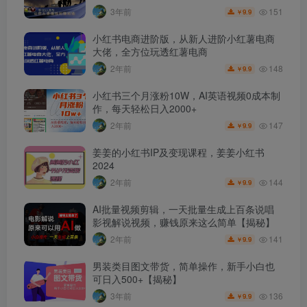
151
3年前
9.9
￥
小红书电商进阶版，从新人进阶小红薯电商
大佬，全方位玩透红薯电商
148
2年前
9.9
￥
小红书三个月涨粉10W，AI英语视频0成本制
作，每天轻松日入2000+
147
2年前
9.9
￥
姜姜的小红书IP及变现课程，姜姜小红书
2024
144
2年前
9.9
￥
AI批量视频剪辑，一天批量生成上百条说唱
影视解说视频，赚钱原来这么简单【揭秘】
141
2年前
9.9
￥
男装类目图文带货，简单操作，新手小白也
可日入500+【揭秘】
136
3年前
9.9
￥