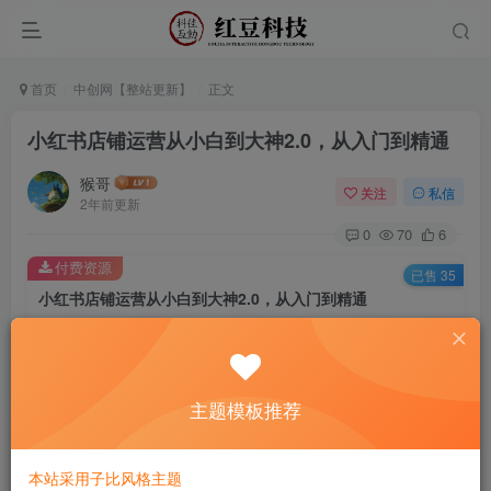
首页
中创网【整站更新】
正文
小红书店铺运营从小白到大神2.0，从入门到精通
猴哥
关注
私信
2年前更新
0
70
6
付费资源
已售 35
小红书店铺运营从小白到大神2.0，从入门到精通
此内容为付费资源，请付费后查看
9.9
￥
主题模板推荐
免费
免费
黄金会员
钻石会员
立即购买
本站采用子比风格主题