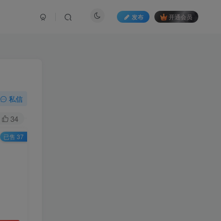
发布
开通会员
私信
34
已售 37