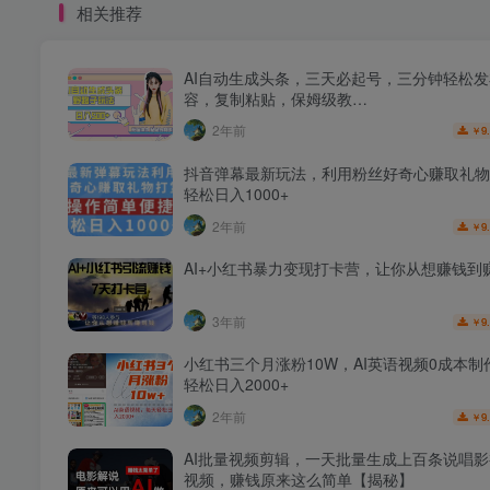
相关推荐
AI自动生成头条，三天必起号，三分钟轻松
容，复制粘贴，保姆级教…
2年前
9
￥
抖音弹幕最新玩法，利用粉丝好奇心赚取礼物
轻松日入1000+
2年前
9
￥
AI+小红书暴力变现打卡营，让你从想赚钱到
3年前
9
￥
小红书三个月涨粉10W，AI英语视频0成本制
轻松日入2000+
2年前
9
￥
AI批量视频剪辑，一天批量生成上百条说唱
视频，赚钱原来这么简单【揭秘】