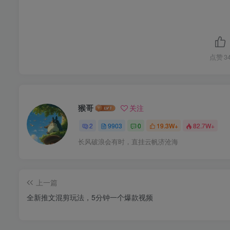
点赞
3
猴哥
关注
2
9903
0
19.3W+
82.7W+
长风破浪会有时，直挂云帆济沧海
上一篇
全新推文混剪玩法，5分钟一个爆款视频