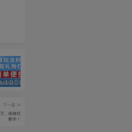
抖音弹幕最新玩法，利用粉丝好奇心赚取礼物打赏，轻松日入1000+
私域运营实操培训课，引流获客+转化变现双增长驱动
AI+小红书暴力变现打卡营，让你从想赚钱到赚到钱
下一篇
过万，保姆式
教学！