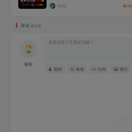
2年前
9
￥
评论
抢沙发
昵称
昵称
表情
代码
图片