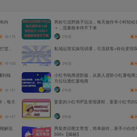
发布内
男粉引流野路子玩法，每天操作半小时轻松日
＋，流量根本停不下来
175
2年前
.9
打赏，
私域运营实操培训课，引流获客+转化变现
158
2年前
.9
赚到钱
小红书电商进阶版，从新人进阶小红薯电商
方位玩透红薯电商
151
2年前
.9
作，每天
姜姜的小红书IP及变现课程，姜姜小红书202
147
2年前
.9
影视解说
男装类目图文带货，简单操作，新手小白也
500+【揭秘】