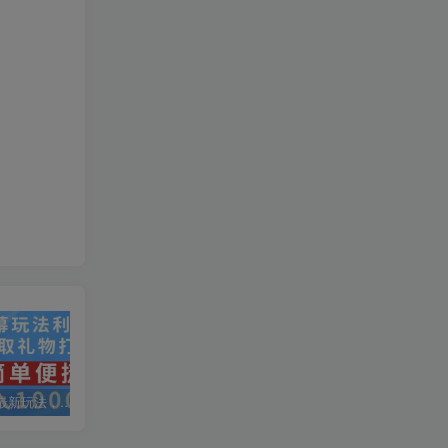
抖音弹幕最新玩法，利用粉丝好奇心赚取礼物打赏，轻松日入1000+
私域运营实操培训课，引流获客+转化变现双增长驱动
AI+小红书暴力变现打卡营，让你从想赚钱到赚到钱