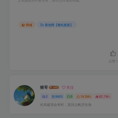
文章版权归作者所有，未经允许请勿转载。
商城
冒泡网【整站更新】
点赞
1
猴哥
关注
2
9903
0
19.3W+
82.7W+
长风破浪会有时，直挂云帆济沧海