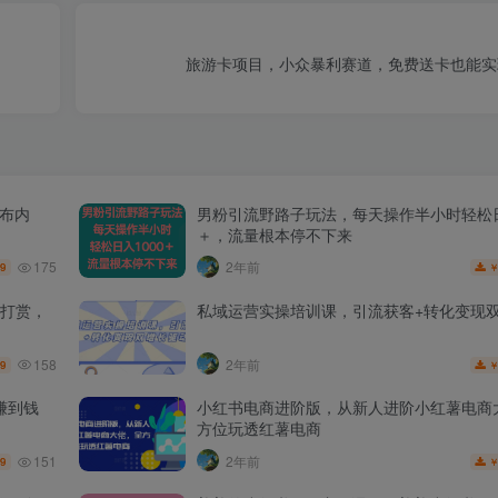
旅游卡项目，小众暴利赛道，免费送卡也能实
发布内
男粉引流野路子玩法，每天操作半小时轻松日
＋，流量根本停不下来
175
2年前
.9
打赏，
私域运营实操培训课，引流获客+转化变现
158
2年前
.9
赚到钱
小红书电商进阶版，从新人进阶小红薯电商
方位玩透红薯电商
151
2年前
.9