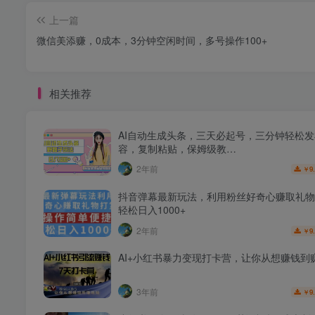
上一篇
微信美添赚，0成本，3分钟空闲时间，多号操作100+
相关推荐
AI自动生成头条，三天必起号，三分钟轻松
容，复制粘贴，保姆级教…
2年前
9
￥
抖音弹幕最新玩法，利用粉丝好奇心赚取礼物
轻松日入1000+
2年前
9
￥
AI+小红书暴力变现打卡营，让你从想赚钱到
3年前
9
￥