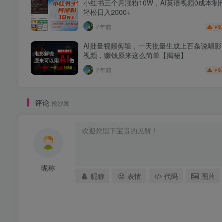
小红书三个月涨粉10W，AI英语视频0成本制
轻松日入2000+
2年前
9
￥
AI批量视频剪辑，一天批量生成上百条说唱
视频，赚钱原来这么简单【揭秘】
2年前
9
￥
评论
抢沙发
昵称
昵称
表情
代码
图片