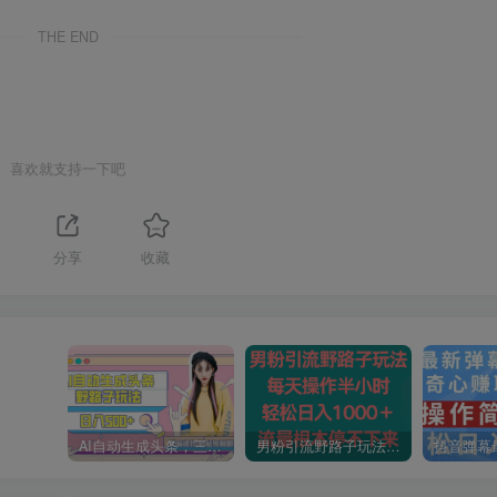
THE END
喜欢就支持一下吧
分享
收藏
AI自动生成头条，三天必起号，三分钟轻松发布内容，复制粘贴，保姆级教…
男粉引流野路子玩法，每天操作半小时轻松日入1000＋，流量根本停不下来