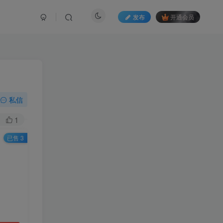
发布
开通会员
私信
1
已售 3