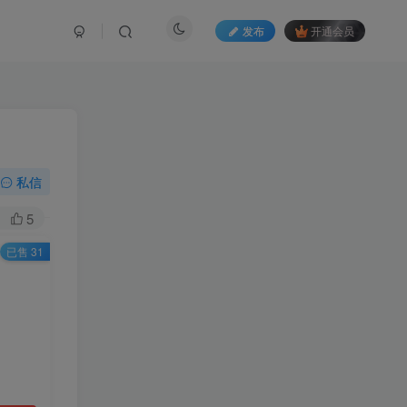
发布
开通会员
私信
5
已售 31