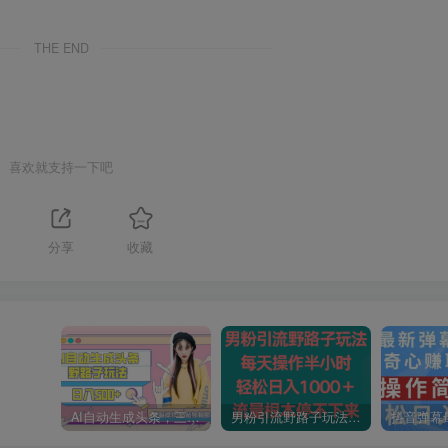
THE END
喜欢就支持一下吧
分享
收藏
AI自动生成头条，三天必起号，三分钟轻松发布内容，复制粘贴，保姆级教…
男粉引流野路子玩法，每天操作半小时轻松日入1000＋，流量根本停不下来