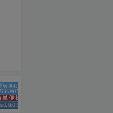
抖音弹幕最新玩法，利用粉丝好奇心赚取礼物打赏，轻松日入1000+
私域运营实操培训课，引流获客+转化变现双增长驱动
AI+小红书暴力变现打卡营，让你从想赚钱到赚到钱