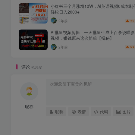
小红书三个月涨粉10W，AI英语视频0成本制
轻松日入2000+
2年前
9
￥
AI批量视频剪辑，一天批量生成上百条说唱
视频，赚钱原来这么简单【揭秘】
2年前
9
￥
评论
抢沙发
昵称
昵称
表情
代码
图片