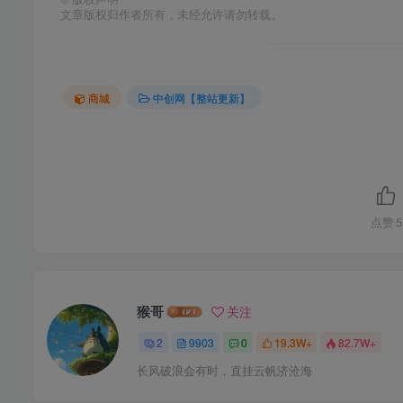
文章版权归作者所有，未经允许请勿转载。
商城
中创网【整站更新】
点赞
5
猴哥
关注
2
9903
0
19.3W+
82.7W+
长风破浪会有时，直挂云帆济沧海