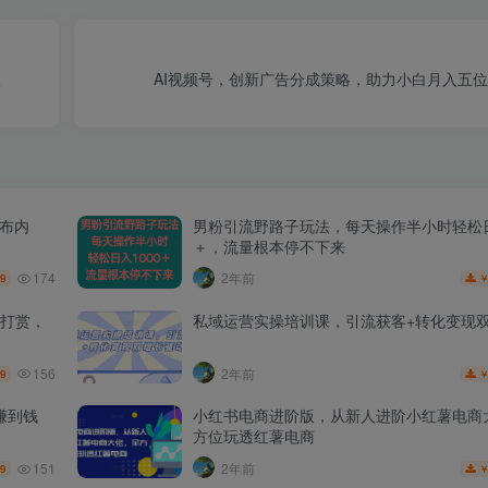
入
AI视频号，创新广告分成策略，助力小白月入五
发布内
男粉引流野路子玩法，每天操作半小时轻松日
＋，流量根本停不下来
174
2年前
.9
打赏，
私域运营实操培训课，引流获客+转化变现
156
2年前
.9
赚到钱
小红书电商进阶版，从新人进阶小红薯电商
方位玩透红薯电商
151
2年前
.9