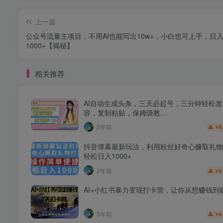
上一篇
公众号流量主项目，不用AI也能写出10w+，小白也可上手，日
1000+【揭秘】
相关推荐
AI自动生成头条，三天必起号，三分钟轻松
容，复制粘贴，保姆级教…
2年前
9
￥
抖音弹幕最新玩法，利用粉丝好奇心赚取礼物
轻松日入1000+
2年前
9
￥
AI+小红书暴力变现打卡营，让你从想赚钱到
3年前
9
￥