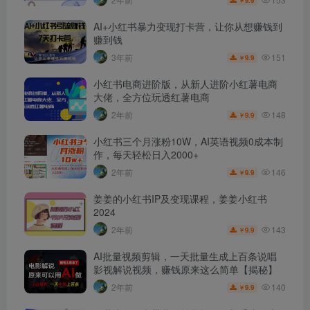
AI+小红书暴力变现打卡营，让你从想赚钱到
赚到钱
151
3年前
9.9
￥
小红书电商进阶版，从新人进阶小红薯电商
大佬，全方位玩透红薯电商
148
2年前
9.9
￥
小红书三个月涨粉10W，AI英语视频0成本制
作，每天轻松日入2000+
146
2年前
9.9
￥
姜姜的小红书IP及变现课程，姜姜小红书
2024
143
2年前
9.9
￥
AI批量视频剪辑，一天批量生成上百条说唱
影视解说视频，赚钱原来这么简单【揭秘】
140
2年前
9.9
￥