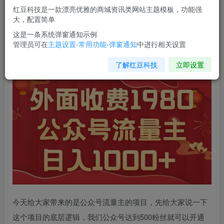
红豆科技是一款漂亮优雅的商城资讯类网站主题模板，功能强
您当前未登录！建议登陆后购买，可保存购买订单
大，配置简单
这是一条系统弹窗通知示例
管理员可在
主题设置-常用功能-弹窗通知
中进行相关设置
公众号流量主项目
，不用AI也能写出10w+，小白也可上手，
日入1000+【揭秘】
了解红豆科技
立即设置
今天给大家带来的是公众号流量主的项目，先给大家说一下
这个项目的底层逻辑，我们公众号达到500粉丝就可以开通