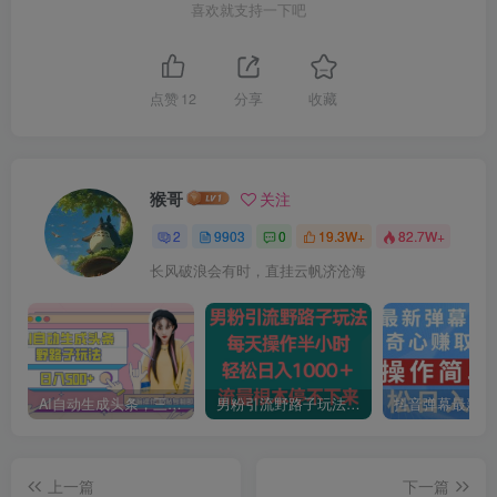
喜欢就支持一下吧
点赞
12
分享
收藏
猴哥
关注
2
9903
0
19.3W+
82.7W+
长风破浪会有时，直挂云帆济沧海
AI自动生成头条，三天必起号，三分钟轻松发布内容，复制粘贴，保姆级教…
男粉引流野路子玩法，每天操作半小时轻松日入1000＋，流量根本停不下来
上一篇
下一篇