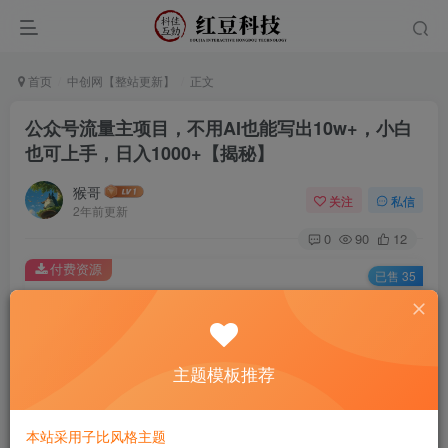
首页
中创网【整站更新】
正文
公众号流量主项目，不用AI也能写出10w+，小白
也可上手，日入1000+【揭秘】
猴哥
关注
私信
2年前更新
0
90
12
付费资源
已售 35
公众号流量主项目，不用AI也能写出10w+，小白也可上手，日入1000+【揭秘】
此内容为付费资源，请付费后查看
9.9
主题模板推荐
￥
免费
免费
黄金会员
钻石会员
本站采用子比风格主题
立即购买