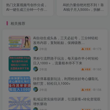
热门文案视频号创作分成，
AI的力量你绝对想不到！靠
AI一键生成三分钟一个作
AI稿子月入5000+，拆解式
品，赚点零花钱足以【揭
教学小白也玩转自如【揭
秘】
秘】
相关推荐
AI自动生成头条，三天必起号，三分钟轻松
发布内容，复制粘贴，保姆级教…
173
2年前
9.9
￥
男粉引流野路子玩法，每天操作半小时轻松
日入1000＋，流量根本停不下来
160
2年前
9.9
￥
抖音弹幕最新玩法，利用粉丝好奇心赚取礼
物打赏，轻松日入1000+
156
2年前
9.9
￥
私域运营实操培训课，引流获客+转化变现双
增长驱动
153
2年前
9.9
￥