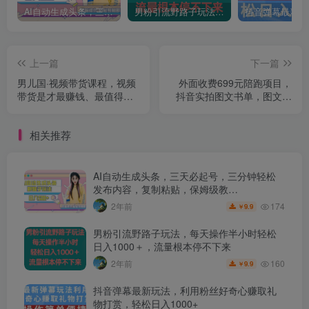
AI自动生成头条，三天必起号，三分钟轻松发布内容，复制粘贴，保姆级教…
男粉引流野路子玩法，每天操作半小时轻松日入1000＋，流量根本停不下来
上一篇
下一篇
男儿国·视频带货课程，视频
外面收费699元陪跑项目，
带货是才‬最赚钱、最值得长
抖音实拍图文书单，图文带
期去做的方向，没有之一，
货全攻略
变现简单直接
相关推荐
AI自动生成头条，三天必起号，三分钟轻松
发布内容，复制粘贴，保姆级教…
174
2年前
9.9
￥
男粉引流野路子玩法，每天操作半小时轻松
日入1000＋，流量根本停不下来
160
2年前
9.9
￥
抖音弹幕最新玩法，利用粉丝好奇心赚取礼
物打赏，轻松日入1000+