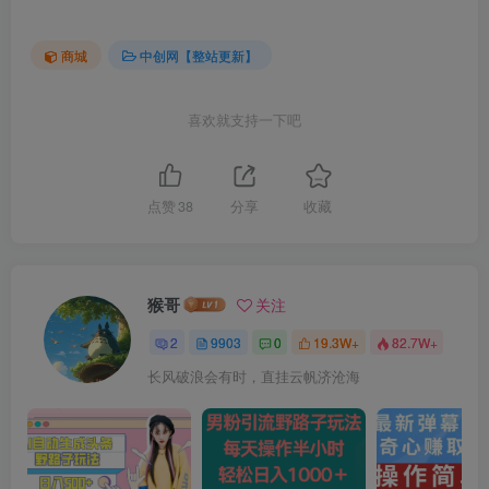
商城
中创网【整站更新】
喜欢就支持一下吧
点赞
38
分享
收藏
猴哥
关注
2
9903
0
19.3W+
82.7W+
长风破浪会有时，直挂云帆济沧海