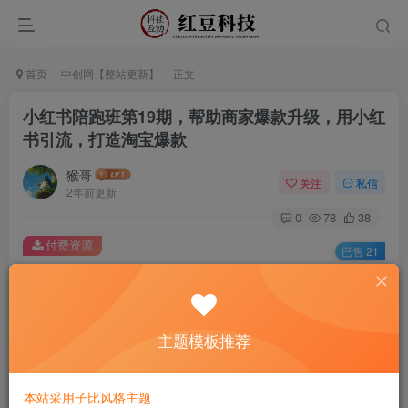
首页
中创网【整站更新】
正文
小红书陪跑班第19期，帮助商家爆款升级，用小红
书引流，打造淘宝爆款
猴哥
关注
私信
2年前更新
0
78
38
付费资源
已售 21
小红书陪跑班第19期，帮助商家爆款升级，用小红书引流，打造淘宝爆款
此内容为付费资源，请付费后查看
9.9
主题模板推荐
￥
免费
免费
黄金会员
钻石会员
本站采用子比风格主题
立即购买