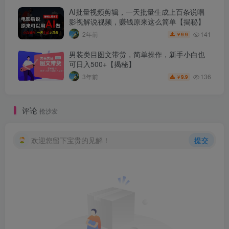
AI批量视频剪辑，一天批量生成上百条说唱
影视解说视频，赚钱原来这么简单【揭秘】
141
2年前
9.9
￥
男装类目图文带货，简单操作，新手小白也
可日入500+【揭秘】
136
3年前
9.9
￥
评论
抢沙发
欢迎您留下宝贵的见解！
提交