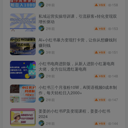
158
2年前
9.9
￥
私域运营实操培训课，引流获客+转化变现双
增长驱动
153
2年前
9.9
￥
AI+小红书暴力变现打卡营，让你从想赚钱到
赚到钱
151
3年前
9.9
￥
小红书电商进阶版，从新人进阶小红薯电商
大佬，全方位玩透红薯电商
148
2年前
9.9
￥
小红书三个月涨粉10W，AI英语视频0成本制
作，每天轻松日入2000+
147
2年前
9.9
￥
姜姜的小红书IP及变现课程，姜姜小红书
2024
144
2年前
9.9
￥