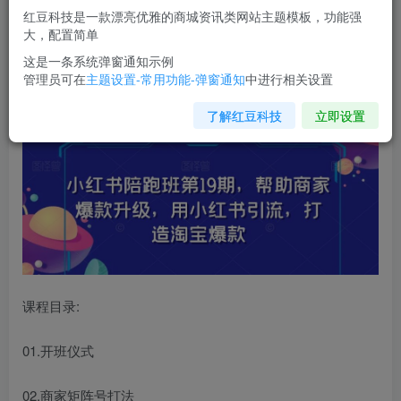
红豆科技是一款漂亮优雅的商城资讯类网站主题模板，功能强
您当前未登录！建议登陆后购买，可保存购买订单
大，配置简单
这是一条系统弹窗通知示例
管理员可在
主题设置-常用功能-弹窗通知
中进行相关设置
小红书陪跑班第19期
，帮助商家爆款升级，用小红书引流，
打造淘宝爆款
了解红豆科技
立即设置
课程目录:
01.开班仪式
02.商家矩阵号打法