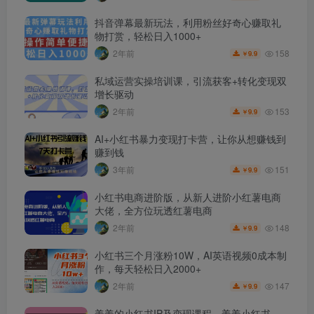
抖音弹幕最新玩法，利用粉丝好奇心赚取礼
物打赏，轻松日入1000+
158
2年前
9.9
￥
私域运营实操培训课，引流获客+转化变现双
增长驱动
153
2年前
9.9
￥
AI+小红书暴力变现打卡营，让你从想赚钱到
赚到钱
151
3年前
9.9
￥
小红书电商进阶版，从新人进阶小红薯电商
大佬，全方位玩透红薯电商
148
2年前
9.9
￥
小红书三个月涨粉10W，AI英语视频0成本制
作，每天轻松日入2000+
147
2年前
9.9
￥
姜姜的小红书IP及变现课程，姜姜小红书