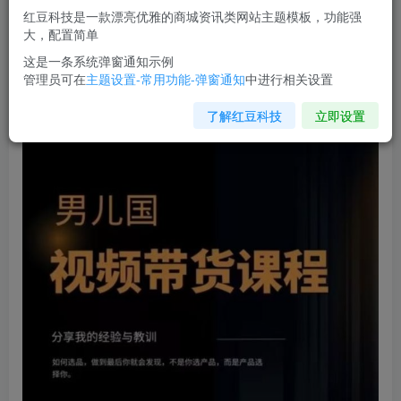
红豆科技是一款漂亮优雅的商城资讯类网站主题模板，功能强
您当前未登录！建议登陆后购买，可保存购买订单
大，配置简单
这是一条系统弹窗通知示例
管理员可在
主题设置-常用功能-弹窗通知
中进行相关设置
男儿国·视频带货课程
，视频带货是才‬最赚钱、最值得长期去
做的方向，没有之一，变现简单直接
了解红豆科技
立即设置