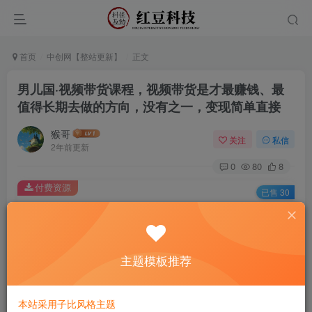
首页
中创网【整站更新】
正文
男儿国·视频带货课程，视频带货是才‬最赚钱、最
值得长期去做的方向，没有之一，变现简单直接
猴哥
关注
私信
2年前更新
0
80
8
付费资源
已售 30
男儿国·视频带货课程，视频带货是才‬最赚钱、最值得长期去做的方向，没有之一，变现简单直接
此内容为付费资源，请付费后查看
9.9
主题模板推荐
￥
免费
免费
黄金会员
钻石会员
本站采用子比风格主题
立即购买