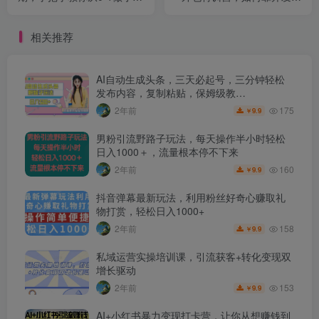
书，从定位到起号到变现
多做2000万
相关推荐
AI自动生成头条，三天必起号，三分钟轻松
发布内容，复制粘贴，保姆级教…
175
2年前
9.9
￥
男粉引流野路子玩法，每天操作半小时轻松
日入1000＋，流量根本停不下来
160
2年前
9.9
￥
抖音弹幕最新玩法，利用粉丝好奇心赚取礼
物打赏，轻松日入1000+
158
2年前
9.9
￥
私域运营实操培训课，引流获客+转化变现双
增长驱动
153
2年前
9.9
￥
AI+小红书暴力变现打卡营，让你从想赚钱到