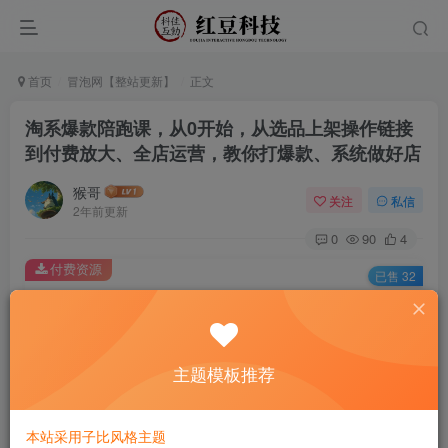
首页
冒泡网【整站更新】
正文
淘系爆款陪跑课，从0开始，从选品上架操作链接
到付费放大、全店运营，教你打爆款、系统做好店
猴哥
关注
私信
2年前更新
0
90
4
付费资源
已售 32
淘系爆款陪跑课，从0开始，从选品上架操作链接到付费放大、全店运营，教你打爆款、系统做好店
此内容为付费资源，请付费后查看
9.9
主题模板推荐
￥
免费
免费
黄金会员
钻石会员
本站采用子比风格主题
立即购买