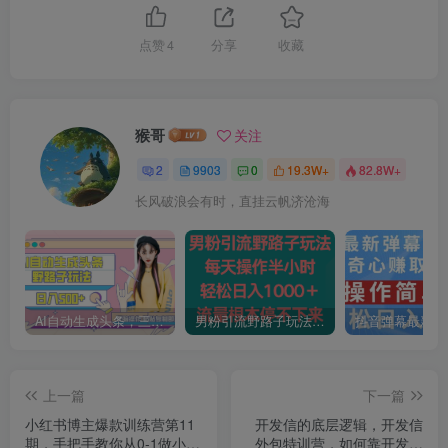
点赞
4
分享
收藏
猴哥
关注
2
9903
0
19.3W+
82.8W+
长风破浪会有时，直挂云帆济沧海
AI自动生成头条，三天必起号，三分钟轻松发布内容，复制粘贴，保姆级教…
男粉引流野路子玩法，每天操作半小时轻松日入1000＋，流量根本停不下来
上一篇
下一篇
小红书博主爆款训练营第11
开发信的底层逻辑，开发信
期，手把手教你从0-1做小红
外包特训营，如何靠开发信