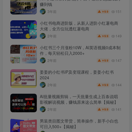
赚到钱
151
3年前
9.9
￥
小红书电商进阶版，从新人进阶小红薯电商
大佬，全方位玩透红薯电商
149
2年前
9.9
￥
小红书三个月涨粉10W，AI英语视频0成本制
作，每天轻松日入2000+
147
2年前
9.9
￥
姜姜的小红书IP及变现课程，姜姜小红书
2024
144
2年前
9.9
￥
AI批量视频剪辑，一天批量生成上百条说唱
影视解说视频，赚钱原来这么简单【揭秘】
141
2年前
9.9
￥
男装类目图文带货，简单操作，新手小白也
可日入500+【揭秘】