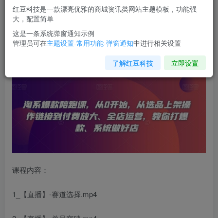
红豆科技是一款漂亮优雅的商城资讯类网站主题模板，功能强
您当前未登录！建议登陆后购买，可保存购买订单
大，配置简单
这是一条系统弹窗通知示例
管理员可在
主题设置-常用功能-弹窗通知
中进行相关设置
淘系爆款
陪跑课，从0开始，从选品上架操作链接到付费放
大、全店运营，教你打爆款、系统做好店
了解红豆科技
立即设置
课程内容：
1_【直播】-赛道选择.mp4