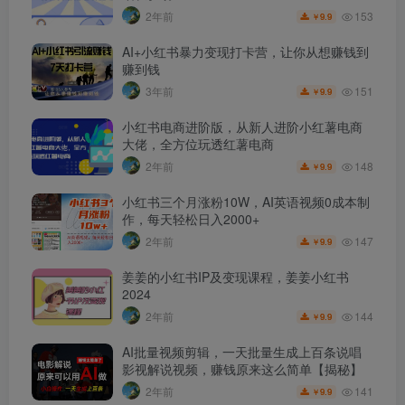
153
2年前
9.9
￥
AI+小红书暴力变现打卡营，让你从想赚钱到
赚到钱
151
3年前
9.9
￥
小红书电商进阶版，从新人进阶小红薯电商
大佬，全方位玩透红薯电商
148
2年前
9.9
￥
小红书三个月涨粉10W，AI英语视频0成本制
作，每天轻松日入2000+
147
2年前
9.9
￥
姜姜的小红书IP及变现课程，姜姜小红书
2024
144
2年前
9.9
￥
AI批量视频剪辑，一天批量生成上百条说唱
影视解说视频，赚钱原来这么简单【揭秘】
141
2年前
9.9
￥