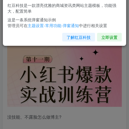
红豆科技是一款漂亮优雅的商城资讯类网站主题模板，功能强
您当前未登录！建议登陆后购买，可保存购买订单
大，配置简单
这是一条系统弹窗通知示例
管理员可在
主题设置-常用功能-弹窗通知
中进行相关设置
小红书博主爆款训练营
第11期，手把手教你从0-1做小红书，
从定位到起号到变现
了解红豆科技
立即设置
没技能、不露脸怎么做博主?