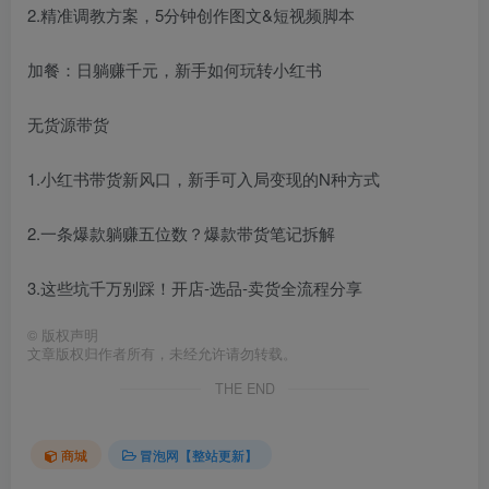
2.精准调教方案，5分钟创作图文&短视频脚本
加餐：日躺赚千元，新手如何玩转小红书
无货源带货
1.小红书带货新风口，新手可入局变现的N种方式
2.一条爆款躺赚五位数？爆款带货笔记拆解
3.这些坑千万别踩！开店-选品-卖货全流程分享
©
版权声明
文章版权归作者所有，未经允许请勿转载。
THE END
商城
冒泡网【整站更新】