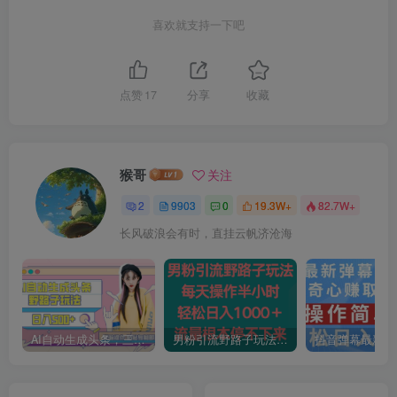
喜欢就支持一下吧
点赞
17
分享
收藏
猴哥
关注
2
9903
0
19.3W+
82.7W+
长风破浪会有时，直挂云帆济沧海
AI自动生成头条，三天必起号，三分钟轻松发布内容，复制粘贴，保姆级教…
男粉引流野路子玩法，每天操作半小时轻松日入1000＋，流量根本停不下来