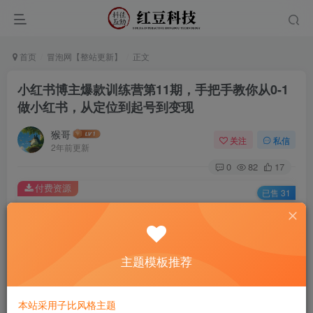
首页
冒泡网【整站更新】
正文
小红书博主爆款训练营第11期，手把手教你从0-1
做小红书，从定位到起号到变现
猴哥
关注
私信
2年前更新
0
82
17
付费资源
已售 31
小红书博主爆款训练营第11期，手把手教你从0-1做小红书，从定位到起号到变现
此内容为付费资源，请付费后查看
9.9
主题模板推荐
￥
免费
免费
黄金会员
钻石会员
本站采用子比风格主题
立即购买