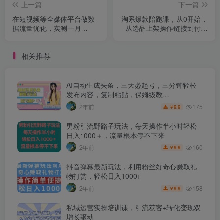
上一篇
下一篇
在短视频等全媒体平台做数
淘系爆款陪跑课，从0开始，
据流量优化，实测一月
从选品上架操作链接到付费
1W+，在外至少收费4000+
放大、全店运营，教你打爆
款、系统做好店
相关推荐
AI自动生成头条，三天必起号，三分钟轻松
发布内容，复制粘贴，保姆级教…
175
2年前
9.9
￥
男粉引流野路子玩法，每天操作半小时轻松
日入1000＋，流量根本停不下来
160
2年前
9.9
￥
抖音弹幕最新玩法，利用粉丝好奇心赚取礼
物打赏，轻松日入1000+
158
2年前
9.9
￥
私域运营实操培训课，引流获客+转化变现双
增长驱动