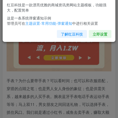
您当前未登录！建议登陆后购买，可保存购买订单
红豆科技是一款漂亮优雅的商城资讯类网站主题模板，功能强
大，配置简单
手表免费送，两大平台引流，月入1.2W【揭秘】
这是一条系统弹窗通知示例
管理员可在
主题设置-常用功能-弹窗通知
中进行相关设置
了解红豆科技
立即设置
手表？为什么要带手表？可以看时间；也可以和衣服搭配，
穿搭的点睛之笔；也是男人女人身份的象征；也是供需关
系，越来越多的人买手表。腕表蓝牙手表电话手表运动手表
等等；马上双11，男女朋友之间回送礼物，可以选择手表，
抓住风口。我们就是通过小红书，咸鱼去卖手表，赚取大额