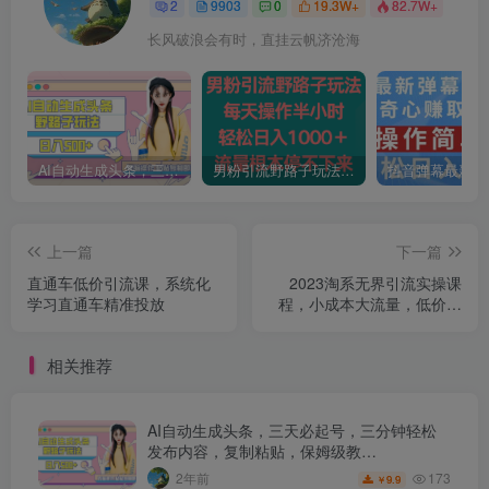
2
9903
0
19.3W+
82.7W+
长风破浪会有时，直挂云帆济沧海
AI自动生成头条，三天必起号，三分钟轻松发布内容，复制粘贴，保姆级教…
男粉引流野路子玩法，每天操作半小时轻松日入1000＋，流量根本停不下来
上一篇
下一篇
直通车低价引流课，系统化
2023淘系无界引流实操课
学习直通车精准投放
程，​小成本大流量，低价引
流快速拉新收割，让你快速
掌握无界突破瓶颈
相关推荐
AI自动生成头条，三天必起号，三分钟轻松
发布内容，复制粘贴，保姆级教…
173
2年前
9.9
￥