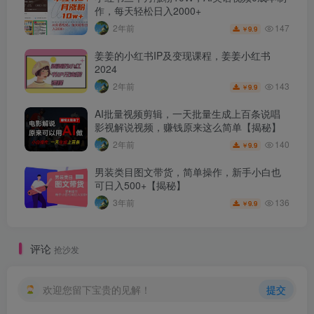
作，每天轻松日入2000+
147
2年前
9.9
￥
姜姜的小红书IP及变现课程，姜姜小红书
2024
143
2年前
9.9
￥
AI批量视频剪辑，一天批量生成上百条说唱
影视解说视频，赚钱原来这么简单【揭秘】
140
2年前
9.9
￥
男装类目图文带货，简单操作，新手小白也
可日入500+【揭秘】
136
3年前
9.9
￥
评论
抢沙发
欢迎您留下宝贵的见解！
提交