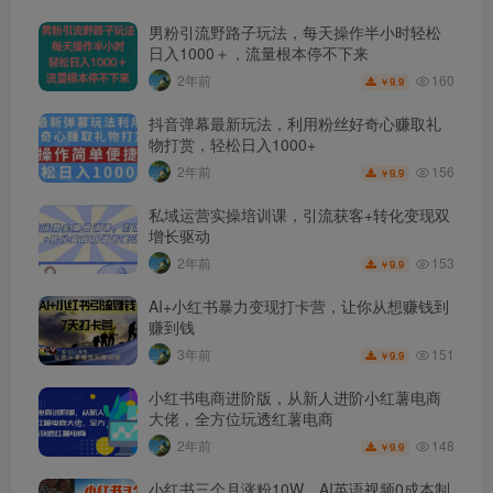
男粉引流野路子玩法，每天操作半小时轻松
日入1000＋，流量根本停不下来
160
2年前
9.9
￥
抖音弹幕最新玩法，利用粉丝好奇心赚取礼
物打赏，轻松日入1000+
156
2年前
9.9
￥
私域运营实操培训课，引流获客+转化变现双
增长驱动
153
2年前
9.9
￥
AI+小红书暴力变现打卡营，让你从想赚钱到
赚到钱
151
3年前
9.9
￥
小红书电商进阶版，从新人进阶小红薯电商
大佬，全方位玩透红薯电商
148
2年前
9.9
￥
小红书三个月涨粉10W，AI英语视频0成本制