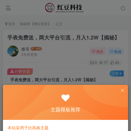
首页
福缘网【整站更新】
正文
手表免费送，两大平台引流，月入1.2W【揭秘】
猴哥
关注
私信
2年前更新
0
77
33
付费资源
已售 8
手表免费送，两大平台引流，月入1.2W【揭秘】
此内容为付费资源，请付费后查看
9.9
￥
主题模板推荐
免费
免费
黄金会员
钻石会员
立即购买
本站采用子比风格主题