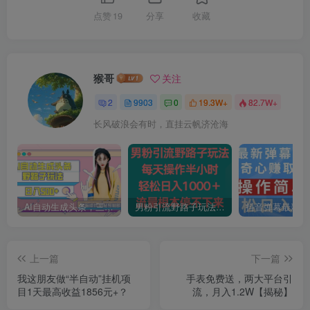
点赞
19
分享
收藏
猴哥
关注
2
9903
0
19.3W+
82.7W+
长风破浪会有时，直挂云帆济沧海
AI自动生成头条，三天必起号，三分钟轻松发布内容，复制粘贴，保姆级教…
男粉引流野路子玩法，每天操作半小时轻松日入1000＋，流量根本停不下来
上一篇
下一篇
我这朋友做“半自动”挂机项
手表免费送，两大平台引
目1天最高收益1856元+？
流，月入1.2W【揭秘】