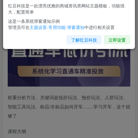
您当前未登录！建议登陆后购买，可保存购买订单
红豆科技是一款漂亮优雅的商城资讯类网站主题模板，功能强
大，配置简单
直通车低价引流课
，系统化学习直通车精准投放
这是一条系统弹窗通知示例
管理员可在
主题设置-常用功能-弹窗通知
中进行相关设置
了解红豆科技
立即设置
权重分析方法、关键词超低价玩法、拖价玩法、人群玩法、
智能工具玩法、标品/非标品如何开车…….学习开车，这个就
够了
课程大纲