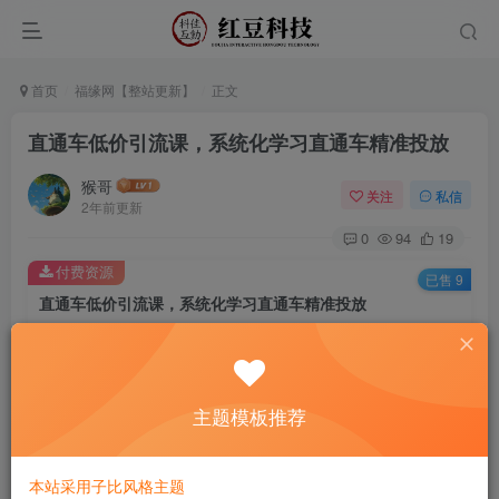
首页
福缘网【整站更新】
正文
直通车低价引流课，系统化学习直通车精准投放
猴哥
关注
私信
2年前更新
0
94
19
付费资源
已售 9
直通车低价引流课，系统化学习直通车精准投放
此内容为付费资源，请付费后查看
9.9
￥
主题模板推荐
免费
免费
黄金会员
钻石会员
立即购买
本站采用子比风格主题