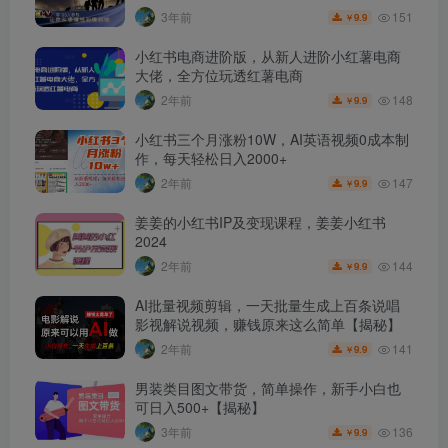
151
3年前
9.9
￥
小红书电商进阶版，从新人进阶小红薯电商
大佬，全方位玩透红薯电商
148
2年前
9.9
￥
小红书三个月涨粉10W，AI英语视频0成本制
作，每天轻松日入2000+
147
2年前
9.9
￥
姜姜的小红书IP及变现课程，姜姜小红书
2024
144
2年前
9.9
￥
AI批量视频剪辑，一天批量生成上百条说唱
影视解说视频，赚钱原来这么简单【揭秘】
141
2年前
9.9
￥
男装类目图文带货，简单操作，新手小白也
可日入500+【揭秘】
136
3年前
9.9
￥