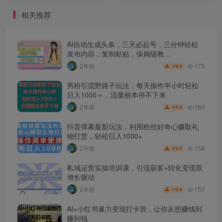
相关推荐
AI自动生成头条，三天必起号，三分钟轻松
发布内容，复制粘贴，保姆级教…
175
2年前
9.9
￥
男粉引流野路子玩法，每天操作半小时轻松
日入1000＋，流量根本停不下来
160
2年前
9.9
￥
抖音弹幕最新玩法，利用粉丝好奇心赚取礼
物打赏，轻松日入1000+
158
2年前
9.9
￥
私域运营实操培训课，引流获客+转化变现双
增长驱动
153
2年前
9.9
￥
AI+小红书暴力变现打卡营，让你从想赚钱到
赚到钱