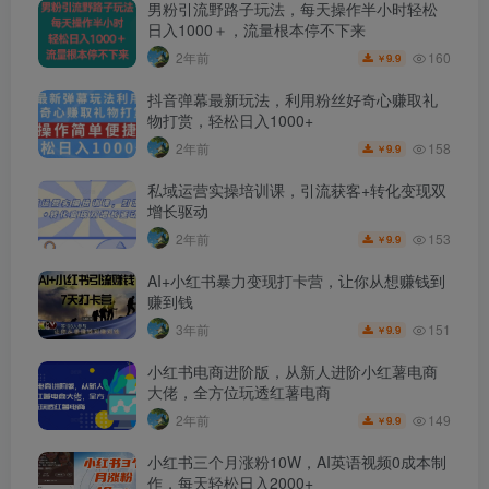
男粉引流野路子玩法，每天操作半小时轻松
日入1000＋，流量根本停不下来
160
2年前
9.9
￥
抖音弹幕最新玩法，利用粉丝好奇心赚取礼
物打赏，轻松日入1000+
158
2年前
9.9
￥
私域运营实操培训课，引流获客+转化变现双
增长驱动
153
2年前
9.9
￥
AI+小红书暴力变现打卡营，让你从想赚钱到
赚到钱
151
3年前
9.9
￥
小红书电商进阶版，从新人进阶小红薯电商
大佬，全方位玩透红薯电商
149
2年前
9.9
￥
小红书三个月涨粉10W，AI英语视频0成本制
作，每天轻松日入2000+