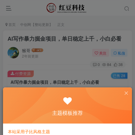
首页
中创网【整站更新】
正文
AI写作暴力掘金项目，单日稳定上千，小白必看
猴哥
关注
私信
2年前更新
0
84
38
付费资源
已售 28
AI写作暴力掘金项目，单日稳定上千，小白必看
此内容为付费资源，请付费后查看
9.9
￥
主题模板推荐
免费
免费
黄金会员
钻石会员
立即购买
本站采用子比风格主题