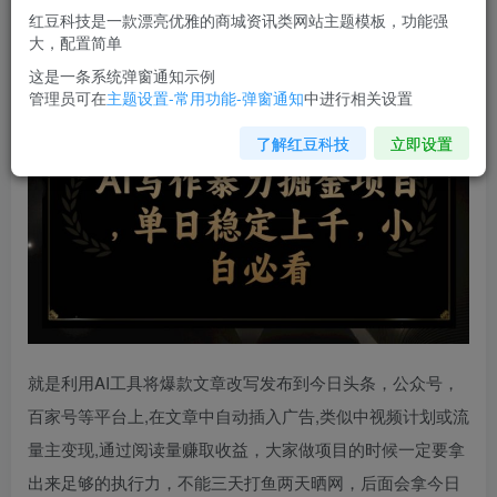
您当前未登录！建议登陆后购买，可保存购买订单
红豆科技是一款漂亮优雅的商城资讯类网站主题模板，功能强
大，配置简单
AI写作暴力掘金项目
，单日稳定上千，小白必看
这是一条系统弹窗通知示例
管理员可在
主题设置-常用功能-弹窗通知
中进行相关设置
了解红豆科技
立即设置
就是利用AI工具将爆款文章改写发布到今日头条，公众号，
百家号等平台上,在文章中自动插入广告,类似中视频计划或流
量主变现,通过阅读量赚取收益，大家做项目的时候一定要拿
出来足够的执行力，不能三天打鱼两天晒网，后面会拿今日