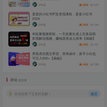
147
2年前
9.9
￥
姜姜的小红书IP及变现课程，姜姜小红书
2024
144
2年前
9.9
￥
AI批量视频剪辑，一天批量生成上百条说唱
影视解说视频，赚钱原来这么简单【揭秘】
141
2年前
9.9
￥
男装类目图文带货，简单操作，新手小白也
可日入500+【揭秘】
136
3年前
9.9
￥
评论
抢沙发
欢迎您留下宝贵的见解！
提交