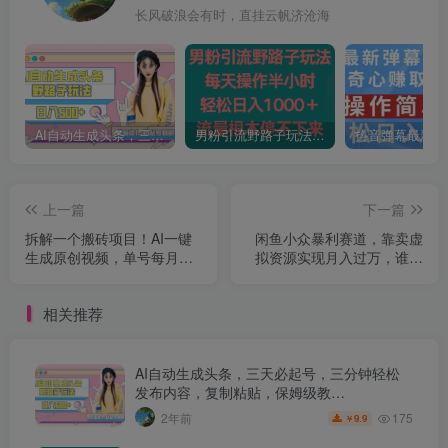
长风破浪会有时，直挂云帆济沧海
AI自动生成头条，三天必起号，三分钟轻松发布内容，复制粘贴，保姆级教…
男粉引流野路子玩法，每天操作半小时轻松日入1000＋，流量根本停不下来
上一篇
下一篇
拆解一个搬砖项目！AI一键
闲鱼小众暴利赛道，靠卖虚
生成原创视频，单号每月上
拟资源实现月入过万，谁做
限1500！可批量操作！
谁赚钱
相关推荐
AI自动生成头条，三天必起号，三分钟轻松
发布内容，复制粘贴，保姆级教…
175
2年前
9.9
￥