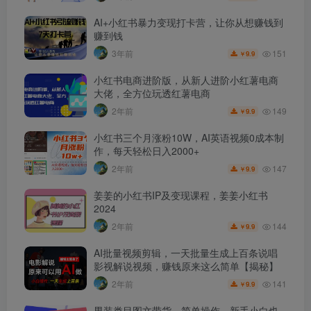
AI+小红书暴力变现打卡营，让你从想赚钱到
赚到钱
151
3年前
9.9
￥
小红书电商进阶版，从新人进阶小红薯电商
大佬，全方位玩透红薯电商
149
2年前
9.9
￥
小红书三个月涨粉10W，AI英语视频0成本制
作，每天轻松日入2000+
147
2年前
9.9
￥
姜姜的小红书IP及变现课程，姜姜小红书
2024
144
2年前
9.9
￥
AI批量视频剪辑，一天批量生成上百条说唱
影视解说视频，赚钱原来这么简单【揭秘】
141
2年前
9.9
￥
男装类目图文带货，简单操作，新手小白也