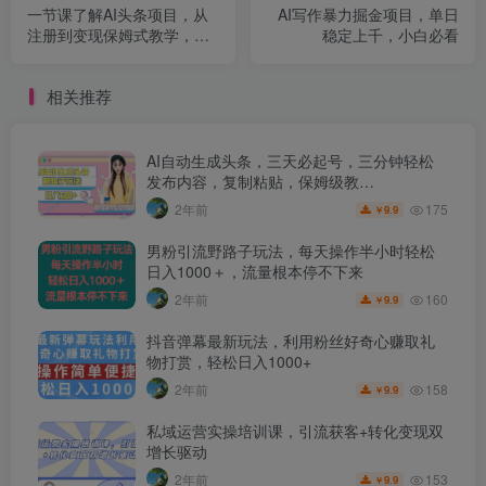
一节课了解AI头条项目，从
AI写作暴力掘金项目，单日
注册到变现保姆式教学，零
稳定上千，小白必看
基础可以操作【揭秘】
相关推荐
AI自动生成头条，三天必起号，三分钟轻松
发布内容，复制粘贴，保姆级教…
175
2年前
9.9
￥
男粉引流野路子玩法，每天操作半小时轻松
日入1000＋，流量根本停不下来
160
2年前
9.9
￥
抖音弹幕最新玩法，利用粉丝好奇心赚取礼
物打赏，轻松日入1000+
158
2年前
9.9
￥
私域运营实操培训课，引流获客+转化变现双
增长驱动
153
2年前
9.9
￥