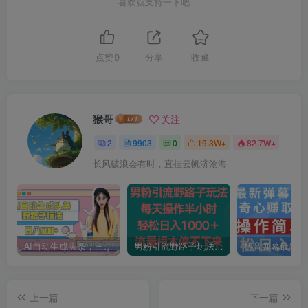
喜欢就支持一下吧
点赞
9
分享
收藏
猴哥
关注
2
9903
0
19.3W+
82.7W+
长风破浪会有时，直挂云帆济沧海
AI自动生成头条，三天必起号，三分钟轻松发布内容，复制粘贴，保姆级教…
男粉引流野路子玩法，每天操作半小时轻松日入1000＋，流量根本停不下来
上一篇
下一篇