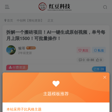
首页
中创网【整站更新】
正文
拆解一个搬砖项目！AI一键生成原创视频，单号每
月上限1500！可批量操作！
猴哥
关注
私信
2年前更新
0
88
9
付费资源
已售 28
拆解一个搬砖项目！AI一键生成原创视频，单号每月上限1500！可批量操作！
此内容为付费资源，请付费后查看
9.9
主题模板推荐
￥
免费
免费
黄金会员
钻石会员
本站采用子比风格主题
立即购买