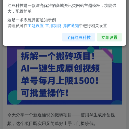
红豆科技是一款漂亮优雅的商城资讯类网站主题模板，功能强
您当前未登录！建议登陆后购买，可保存购买订单
大，配置简单
这是一条系统弹窗通知示例
管理员可在
主题设置-常用功能-弹窗通知
中进行相关设置
拆解一个
搬砖项目
！AI一键生成原创视频，单号每月上限
1500！可批量操作！
了解红豆科技
立即设置
今天分享一个新近涌现的
搬砖项目
——使用AI生成原创视
频，这个项目既实用又简单好上手，门槛较低。