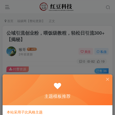
首页
福缘网【整站更新】
正文
公域引流创业粉，喂饭级教程，轻松日引流300+
【揭秘】
猴哥
关注
私信
2年前更新
0
82
19
付费资源
已售 36
公域引流创业粉，喂饭级教程，轻松日引流300+【揭秘】
此内容为付费资源，请付费后查看
9.9
主题模板推荐
￥
免费
免费
黄金会员
钻石会员
本站采用子比风格主题
立即购买