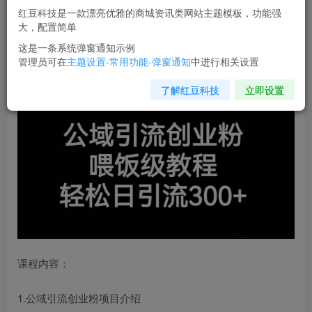
红豆科技是一款漂亮优雅的商城资讯类网站主题模板，功能强
您当前未登录！建议登陆后购买，可保存购买订单
大，配置简单
这是一条系统弹窗通知示例
管理员可在
主题设置-常用功能-弹窗通知
中进行相关设置
公域引流创业粉
，喂饭级教程，轻松日引流300+【揭秘】
了解红豆科技
立即设置
课程内容：
1.公域引流创业粉项目介绍