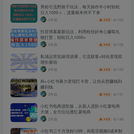
男粉引流野路子玩法，每天操作半小时轻松
日入1000＋，流量根本停不下来
160
2年前
9.9
￥
抖音弹幕最新玩法，利用粉丝好奇心赚取礼
物打赏，轻松日入1000+
158
2年前
9.9
￥
私域运营实操培训课，引流获客+转化变现双
增长驱动
153
2年前
9.9
￥
AI+小红书暴力变现打卡营，让你从想赚钱到
赚到钱
151
3年前
9.9
￥
小红书电商进阶版，从新人进阶小红薯电商
大佬，全方位玩透红薯电商
148
2年前
9.9
￥
小红书三个月涨粉10W，AI英语视频0成本制