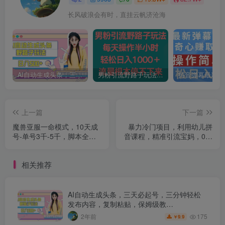
长风破浪会有时，直挂云帆济沧海
AI自动生成头条，三天必起号，三分钟轻松发布内容，复制粘贴，保姆级教…
男粉引流野路子玩法，每天操作半小时轻松日入1000＋，流量根本停不下来
上一篇
下一篇
魔兽亚服一命模式，10天成
暴力冷门项目，利用幼儿拼
号-单号3千-5千，脚本全自
音课程，精准引流宝妈，0成
动操作，保姆级教学【揭
本，多种变现方式！
秘】
相关推荐
AI自动生成头条，三天必起号，三分钟轻松
发布内容，复制粘贴，保姆级教…
175
2年前
9.9
￥