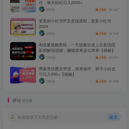
作，每天轻松日入2000+
147
2年前
9.9
￥
姜姜的小红书IP及变现课程，姜姜小红书
2024
144
2年前
9.9
￥
AI批量视频剪辑，一天批量生成上百条说唱
影视解说视频，赚钱原来这么简单【揭秘】
141
2年前
9.9
￥
男装类目图文带货，简单操作，新手小白也
可日入500+【揭秘】
136
3年前
9.9
￥
评论
抢沙发
欢迎您留下宝贵的见解！
提交