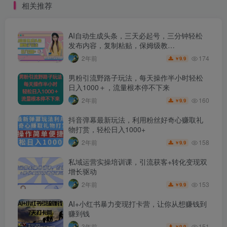
相关推荐
AI自动生成头条，三天必起号，三分钟轻松
发布内容，复制粘贴，保姆级教…
174
2年前
9.9
￥
男粉引流野路子玩法，每天操作半小时轻松
日入1000＋，流量根本停不下来
160
2年前
9.9
￥
抖音弹幕最新玩法，利用粉丝好奇心赚取礼
物打赏，轻松日入1000+
158
2年前
9.9
￥
私域运营实操培训课，引流获客+转化变现双
增长驱动
153
2年前
9.9
￥
AI+小红书暴力变现打卡营，让你从想赚钱到
赚到钱
151
3年前
9.9
￥