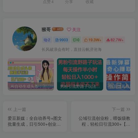
点赞
4
分享
收藏
猴哥
关注
2
9903
0
19.3W+
82.7W+
长风破浪会有时，直挂云帆济沧海
AI自动生成头条，三天必起号，三分钟轻松发布内容，复制粘贴，保姆级教…
男粉引流野路子玩法，每天操作半小时轻松日入1000＋，流量根本停不下来
上一篇
下一篇
爱豆新媒：全自动养号+图文
公域引流创业粉，喂饭级教
批量生成，日引500+创业粉
程，轻松日引流300+【揭
（抖音小红书图文笔记2.0）
秘】