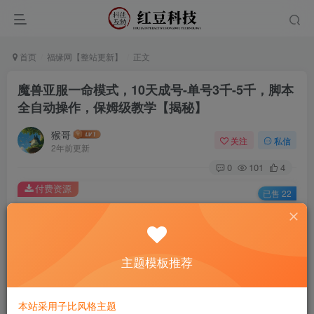
首页
福缘网【整站更新】
正文
魔兽亚服一命模式，10天成号-单号3千-5千，脚本
全自动操作，保姆级教学【揭秘】
猴哥
关注
私信
2年前更新
0
101
4
付费资源
已售 22
魔兽亚服一命模式，10天成号-单号3千-5千，脚本全自动操作，保姆级教学【揭秘】
此内容为付费资源，请付费后查看
9.9
主题模板推荐
￥
免费
免费
黄金会员
钻石会员
本站采用子比风格主题
立即购买