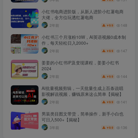
小红书电商进阶版，从新人进阶小红薯电商
大佬，全方位玩透红薯电商
148
2年前
9.9
￥
小红书三个月涨粉10W，AI英语视频0成本制
作，每天轻松日入2000+
147
2年前
9.9
￥
姜姜的小红书IP及变现课程，姜姜小红书
2024
144
2年前
9.9
￥
AI批量视频剪辑，一天批量生成上百条说唱
影视解说视频，赚钱原来这么简单【揭秘】
141
2年前
9.9
￥
男装类目图文带货，简单操作，新手小白也
可日入500+【揭秘】
136
3年前
9.9
￥