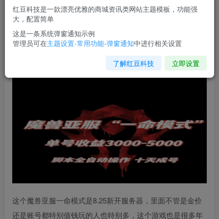
红豆科技是一款漂亮优雅的商城资讯类网站主题模板，功能强
您当前未登录！建议登陆后购买，可保存购买订单
大，配置简单
这是一条系统弹窗通知示例
管理员可在
主题设置-常用功能-弹窗通知
中进行相关设置
魔兽亚服一命模式
，10天成号-单号3千-5千，脚本全自动操
作，保姆级教学【揭秘】
了解红豆科技
立即设置
这个
魔兽亚服一命模式
是8.25新开服务器，里面不管是金价
还是账号都特别值钱玩的人也特别多，这个游戏也是很多年