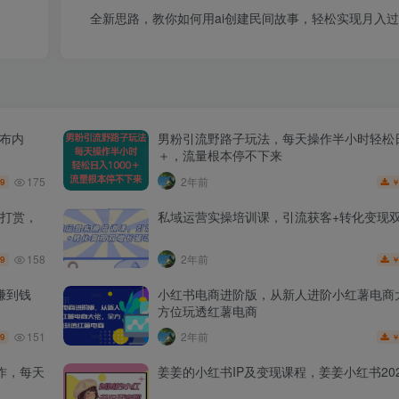
全新思路，教你如何用ai创建民间故事，轻松实现月入
发布内
男粉引流野路子玩法，每天操作半小时轻松日
＋，流量根本停不下来
175
2年前
.9
打赏，
私域运营实操培训课，引流获客+转化变现
158
2年前
.9
赚到钱
小红书电商进阶版，从新人进阶小红薯电商
方位玩透红薯电商
151
2年前
.9
作，每天
姜姜的小红书IP及变现课程，姜姜小红书202