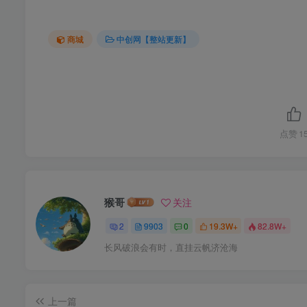
商城
中创网【整站更新】
点赞
1
猴哥
关注
2
9903
0
19.3W+
82.8W+
长风破浪会有时，直挂云帆济沧海
上一篇