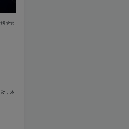
梦解梦套
活动，本