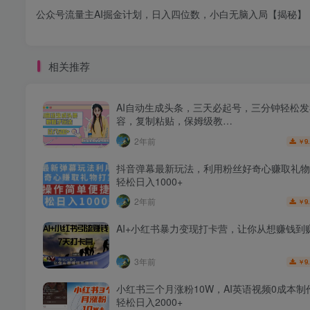
公众号流量主AI掘金计划，日入四位数，小白无脑入局【揭秘】
相关推荐
AI自动生成头条，三天必起号，三分钟轻松
容，复制粘贴，保姆级教…
2年前
9
￥
抖音弹幕最新玩法，利用粉丝好奇心赚取礼物
轻松日入1000+
2年前
9
￥
AI+小红书暴力变现打卡营，让你从想赚钱到
3年前
9
￥
小红书三个月涨粉10W，AI英语视频0成本制
轻松日入2000+