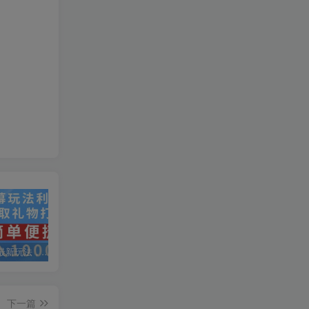
抖音弹幕最新玩法，利用粉丝好奇心赚取礼物打赏，轻松日入1000+
私域运营实操培训课，引流获客+转化变现双增长驱动
AI+小红书暴力变现打卡营，让你从想赚钱到赚到钱
下一篇