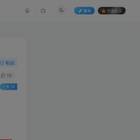
发布
开通会员
私信
15
已售 35