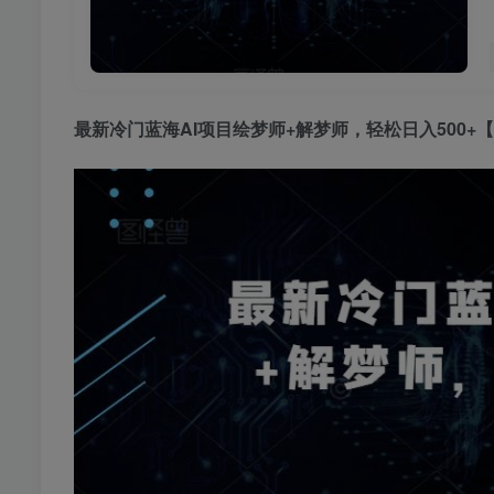
最新冷门蓝海
AI项目
绘梦师+解梦师，轻松日入500+