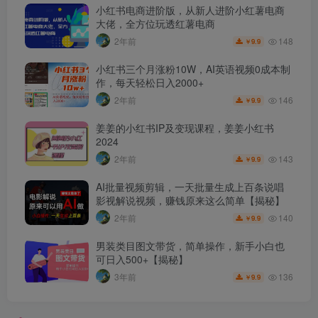
小红书电商进阶版，从新人进阶小红薯电商
大佬，全方位玩透红薯电商
148
2年前
9.9
￥
小红书三个月涨粉10W，AI英语视频0成本制
作，每天轻松日入2000+
146
2年前
9.9
￥
姜姜的小红书IP及变现课程，姜姜小红书
2024
143
2年前
9.9
￥
AI批量视频剪辑，一天批量生成上百条说唱
影视解说视频，赚钱原来这么简单【揭秘】
140
2年前
9.9
￥
男装类目图文带货，简单操作，新手小白也
可日入500+【揭秘】
136
3年前
9.9
￥