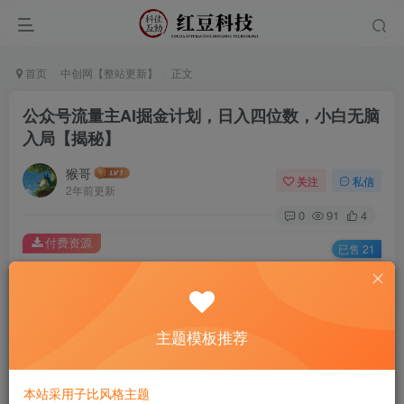
首页
中创网【整站更新】
正文
公众号流量主AI掘金计划，日入四位数，小白无脑
入局【揭秘】
猴哥
关注
私信
2年前更新
0
91
4
付费资源
已售 21
公众号流量主AI掘金计划，日入四位数，小白无脑入局【揭秘】
此内容为付费资源，请付费后查看
9.9
主题模板推荐
￥
免费
免费
黄金会员
钻石会员
本站采用子比风格主题
立即购买