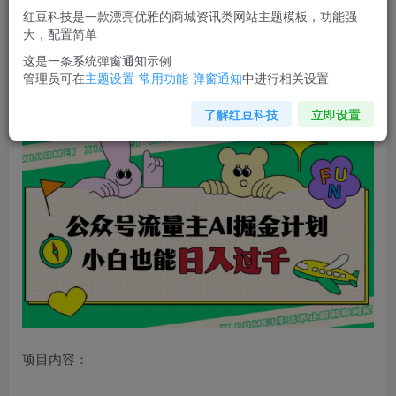
红豆科技是一款漂亮优雅的商城资讯类网站主题模板，功能强
您当前未登录！建议登陆后购买，可保存购买订单
大，配置简单
这是一条系统弹窗通知示例
管理员可在
主题设置-常用功能-弹窗通知
中进行相关设置
公众号流量主AI掘金计划
，日入四位数，小白无脑入局【揭
秘】
了解红豆科技
立即设置
项目内容：