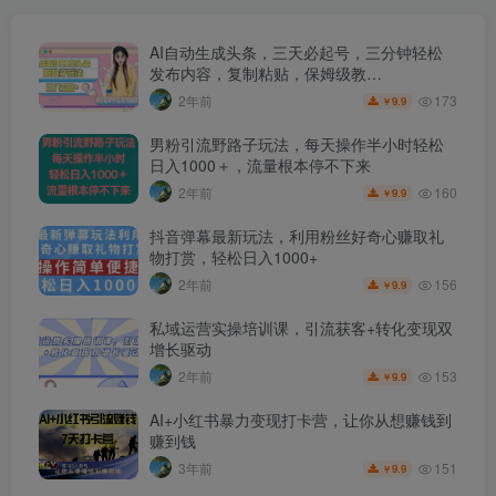
AI自动生成头条，三天必起号，三分钟轻松
发布内容，复制粘贴，保姆级教…
173
2年前
9.9
￥
男粉引流野路子玩法，每天操作半小时轻松
日入1000＋，流量根本停不下来
160
2年前
9.9
￥
抖音弹幕最新玩法，利用粉丝好奇心赚取礼
物打赏，轻松日入1000+
156
2年前
9.9
￥
私域运营实操培训课，引流获客+转化变现双
增长驱动
153
2年前
9.9
￥
AI+小红书暴力变现打卡营，让你从想赚钱到
赚到钱
151
3年前
9.9
￥