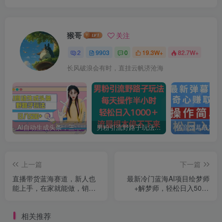
猴哥
关注
2
9903
0
19.3W+
82.7W+
长风破浪会有时，直挂云帆济沧海
AI自动生成头条，三天必起号，三分钟轻松发布内容，复制粘贴，保姆级教…
男粉引流野路子玩法，每天操作半小时轻松日入1000＋，流量根本停不下来
上一篇
下一篇
直播带货蓝海赛道，新人也
最新冷门蓝海AI项目绘梦师
能上手，在家就能做，销量
+解梦师，轻松日入500+
可观，月入1w【揭秘】
【揭秘】
相关推荐