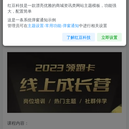
红豆科技是一款漂亮优雅的商城资讯类网站主题模板，功能强
立即购买
大，配置简单
您当前未登录！建议登陆后购买，可保存购买订单
这是一条系统弹窗通知示例
管理员可在
主题设置-常用功能-弹窗通知
中进行相关设置
2023领跑卡线上成长营
，淘宝运营各岗位培训，直通车、万
了解红豆科技
立即设置
相台、引力魔方、引流等，帮助突破成长瓶颈
课程内容：