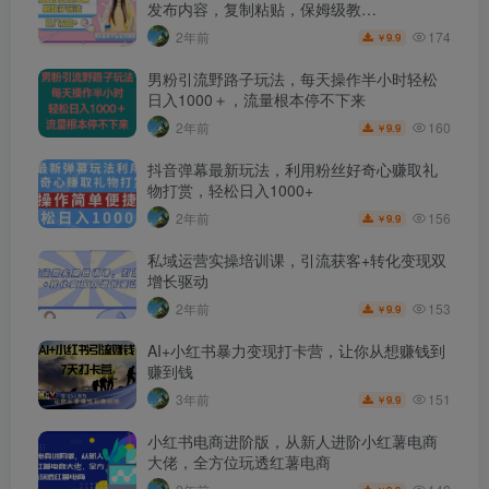
发布内容，复制粘贴，保姆级教…
174
2年前
9.9
￥
男粉引流野路子玩法，每天操作半小时轻松
日入1000＋，流量根本停不下来
160
2年前
9.9
￥
抖音弹幕最新玩法，利用粉丝好奇心赚取礼
物打赏，轻松日入1000+
156
2年前
9.9
￥
私域运营实操培训课，引流获客+转化变现双
增长驱动
153
2年前
9.9
￥
AI+小红书暴力变现打卡营，让你从想赚钱到
赚到钱
151
3年前
9.9
￥
小红书电商进阶版，从新人进阶小红薯电商
大佬，全方位玩透红薯电商