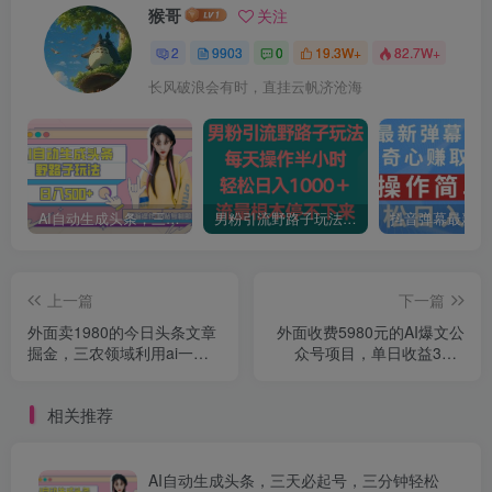
猴哥
关注
2
9903
0
19.3W+
82.7W+
长风破浪会有时，直挂云帆济沧海
AI自动生成头条，三天必起号，三分钟轻松发布内容，复制粘贴，保姆级教…
男粉引流野路子玩法，每天操作半小时轻松日入1000＋，流量根本停不下来
上一篇
下一篇
外面卖1980的今日头条文章
外面收费5980元的AI爆文公
掘金，三农领域利用ai一天
众号项目，单日收益300-
20篇，轻松月入过万
1000+适合批量起号无限放
大【揭秘】
相关推荐
AI自动生成头条，三天必起号，三分钟轻松