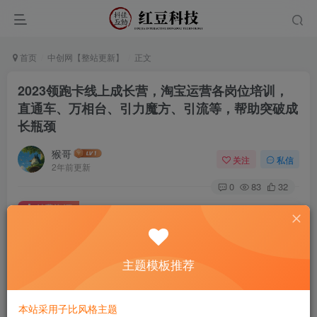
首页
中创网【整站更新】
正文
2023领跑卡线上成长营，淘宝运营各岗位培训，
直通车、万相台、引力魔方、引流等，帮助突破成
长瓶颈
猴哥
关注
私信
2年前更新
0
83
32
付费资源
已售 4
2023领跑卡线上成长营，淘宝运营各岗位培训，直通车、万相台、引力魔方、引流等，帮助突破成长瓶颈
此内容为付费资源，请付费后查看
9.9
主题模板推荐
￥
免费
免费
黄金会员
钻石会员
本站采用子比风格主题