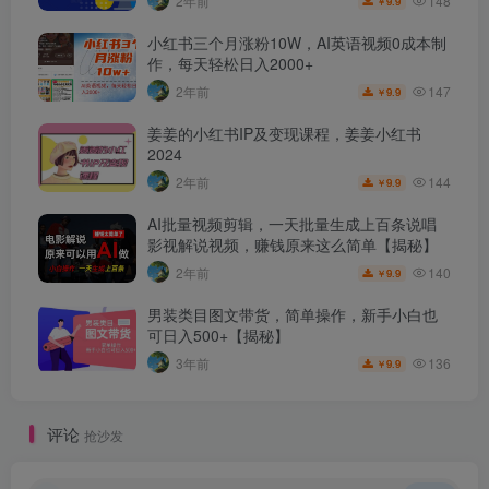
148
2年前
9.9
￥
小红书三个月涨粉10W，AI英语视频0成本制
作，每天轻松日入2000+
147
2年前
9.9
￥
姜姜的小红书IP及变现课程，姜姜小红书
2024
144
2年前
9.9
￥
AI批量视频剪辑，一天批量生成上百条说唱
影视解说视频，赚钱原来这么简单【揭秘】
140
2年前
9.9
￥
男装类目图文带货，简单操作，新手小白也
可日入500+【揭秘】
136
3年前
9.9
￥
评论
抢沙发