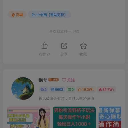
商城
中创网【整站更新】
喜欢就支持一下吧
点赞
24
分享
收藏
猴哥
关注
2
9903
0
19.3W+
82.7W+
长风破浪会有时，直挂云帆济沧海