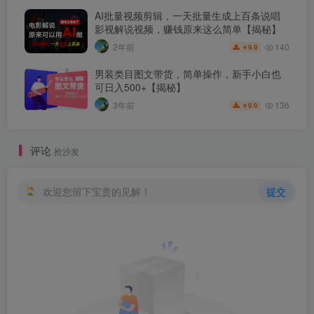
AI批量视频剪辑，一天批量生成上百条说唱
影视解说视频，赚钱原来这么简单【揭秘】
140
2年前
9.9
￥
男装类目图文带货，简单操作，新手小白也
可日入500+【揭秘】
136
3年前
9.9
￥
评论
抢沙发
欢迎您留下宝贵的见解！
提交