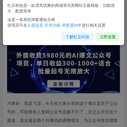
红豆科技是一款漂亮优雅的商城资讯类网站主题模板，功能强
您当前未登录！建议登陆后购买，可保存购买订单
大，配置简单
这是一条系统弹窗通知示例
管理员可在
主题设置-常用功能-弹窗通知
中进行相关设置
外面收费5980元的
AI爆文公众号项目
，单日收益300-
1000+适合批量起号无限放大【揭秘】
了解红豆科技
立即设置
大家好，我是飞雪，今天给大家分享的这个项目是关于公众
号的，可能很多人觉得公众号流量不行了，没怎么关注这个
渠道，其实最近两个月腾讯的调整很大，为公众号推流增加