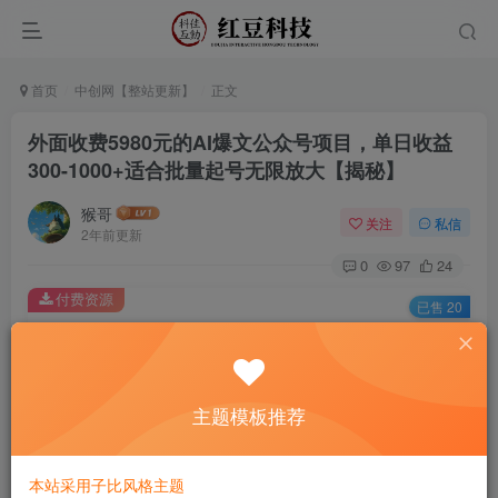
首页
中创网【整站更新】
正文
外面收费5980元的AI爆文公众号项目，单日收益
300-1000+适合批量起号无限放大【揭秘】
猴哥
关注
私信
2年前更新
0
97
24
付费资源
已售 20
外面收费5980元的AI爆文公众号项目，单日收益300-1000+适合批量起号无限放大【揭秘】
此内容为付费资源，请付费后查看
9.9
主题模板推荐
￥
免费
免费
黄金会员
钻石会员
本站采用子比风格主题
立即购买