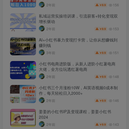
156
2年前
9.9
￥
私域运营实操培训课，引流获客+转化变现双
增长驱动
153
2年前
9.9
￥
AI+小红书暴力变现打卡营，让你从想赚钱到
赚到钱
151
3年前
9.9
￥
小红书电商进阶版，从新人进阶小红薯电商
大佬，全方位玩透红薯电商
148
2年前
9.9
￥
小红书三个月涨粉10W，AI英语视频0成本制
作，每天轻松日入2000+
146
2年前
9.9
￥
姜姜的小红书IP及变现课程，姜姜小红书
2024
143
2年前
9.9
￥