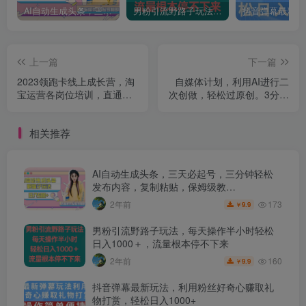
AI自动生成头条，三天必起号，三分钟轻松发布内容，复制粘贴，保姆级教…
男粉引流野路子玩法，每天操作半小时轻松日入1000＋，流量根本停不下来
上一篇
下一篇
2023领跑卡线上成长营，淘
自媒体计划，利用AI进行二
宝运营各岗位培训，直通
次创做，轻松过原创。3分钟
车、万相台、引力魔方、引
一条视频，一天1000+【揭
流等，帮助突破成长瓶颈
秘】
相关推荐
AI自动生成头条，三天必起号，三分钟轻松
发布内容，复制粘贴，保姆级教…
173
2年前
9.9
￥
男粉引流野路子玩法，每天操作半小时轻松
日入1000＋，流量根本停不下来
160
2年前
9.9
￥
抖音弹幕最新玩法，利用粉丝好奇心赚取礼
物打赏，轻松日入1000+