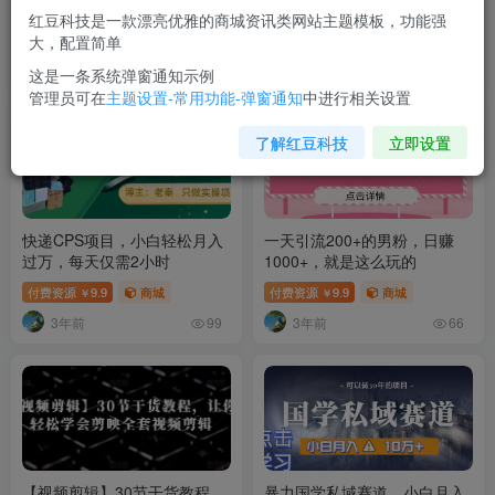
暴力引流变现速成玩法
法
红豆科技是一款漂亮优雅的商城资讯类网站主题模板，功能强
大，配置简单
付费资源
9.9
商城
付费资源
9.9
商城
￥
￥
3年前
3年前
69
88
这是一条系统弹窗通知示例
管理员可在
主题设置-常用功能-弹窗通知
中进行相关设置
了解红豆科技
立即设置
快递CPS项目，小白轻松月入
一天引流200+的男粉，日赚
过万，每天仅需2小时
1000+，就是这么玩的
付费资源
9.9
商城
付费资源
9.9
商城
￥
￥
3年前
3年前
99
66
【视频剪辑】30节干货教程，
暴力国学私域赛道，小白月入