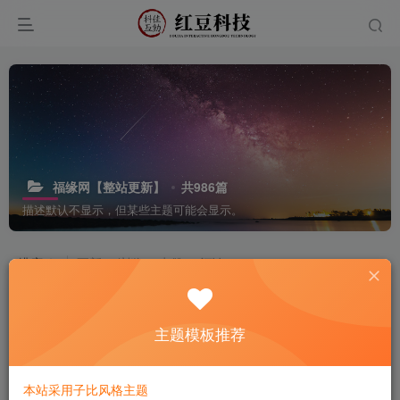
福缘网【整站更新】
共986篇
描述默认不显示，但某些主题可能会显示。
排序
更新
浏览
点赞
评论
主题模板推荐
本站采用子比风格主题
【全网首发】新手通过薅羊毛
引流变现高效今日话题最新玩