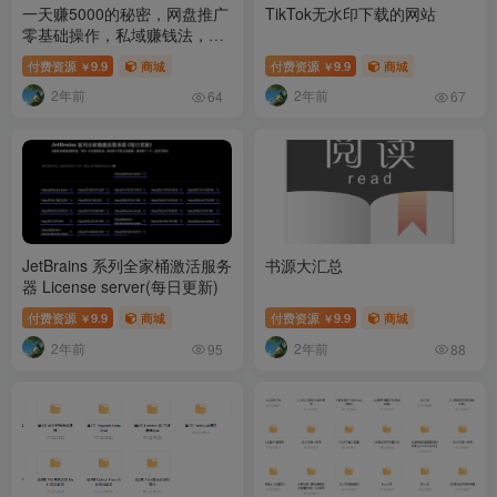
一天赚5000的秘密，网盘推广
TikTok无水印下载的网站
零基础操作，私域赚钱法，0
基础当天上手
付费资源
9.9
商城
付费资源
9.9
商城
￥
￥
2年前
2年前
64
67
JetBrains 系列全家桶激活服务
书源大汇总
器 License server(每日更新)
付费资源
9.9
商城
付费资源
9.9
商城
￥
￥
2年前
2年前
95
88