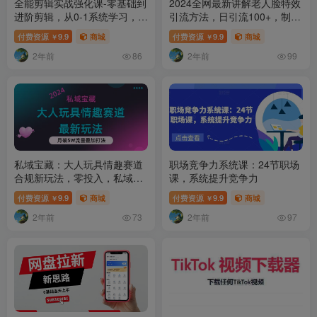
全能剪辑实战强化课-零基础到
2024全网最新讲解老人脸特效
进阶剪辑，从0-1系统学习，
引流方法，日引流100+，制作
200节课程加强版！
简单，保姆级教程【揭秘】
付费资源
9.9
商城
付费资源
9.9
商城
￥
￥
2年前
2年前
86
99
私域宝藏：大人玩具情趣赛道
职场竞争力系统课：24节职场
合规新玩法，零投入，私域超
课，系统提升竞争力
高流量成单率高
付费资源
9.9
商城
付费资源
9.9
商城
￥
￥
2年前
2年前
73
97