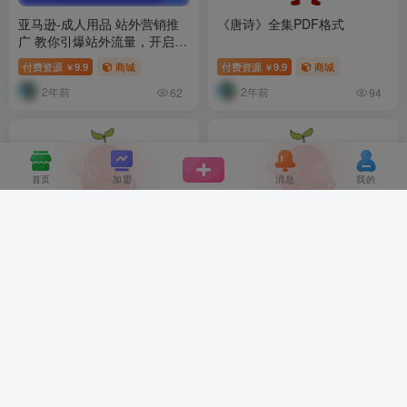
亚马逊-成人用品 站外营销推
《唐诗》全集PDF格式
广 教你引爆站外流量，开启爆
单模式
付费资源
9.9
商城
付费资源
9.9
商城
￥
￥
2年前
2年前
62
94
首页
加盟
消息
我的
首页
小红书一键生成字幕作品玩
利用杠杆100元撬动500+创业
法，结合商单广告+私域变现
粉，单日变现5位数
月入1w+【揭秘】
付费资源
9.9
商城
付费资源
9.9
商城
￥
￥
2年前
2年前
96
93