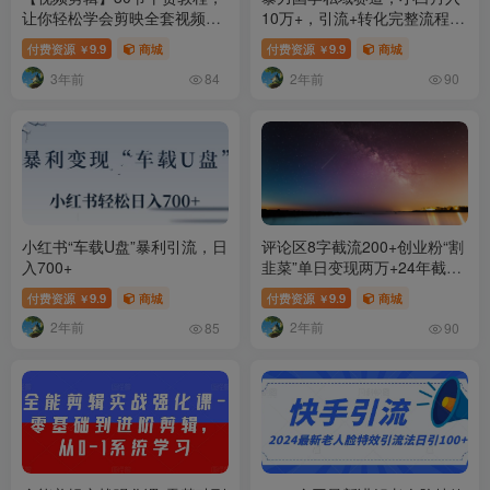
让你轻松学会剪映全套视频剪
10万+，引流+转化完整流程
辑
【揭秘】
付费资源
9.9
商城
付费资源
9.9
商城
￥
￥
3年前
2年前
84
90
小红书“车载U盘”暴利引流，日
评论区8字截流200+创业粉“割
入700+
韭菜”单日变现两万+24年截流
最新方法！
付费资源
9.9
商城
付费资源
9.9
商城
￥
￥
2年前
2年前
85
90