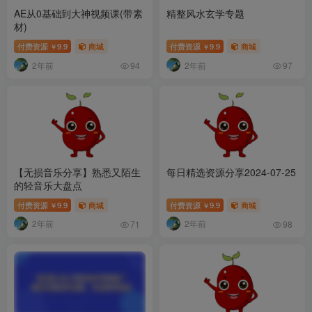
AE从0基础到大神视频课(带素
精整风水玄学专题
材)
付费资源
9.9
商城
付费资源
9.9
商城
￥
￥
2年前
2年前
94
97
【无损音乐分享】熟悉又陌生
每日精选资源分享2024-07-25
的轻音乐大盘点
付费资源
9.9
商城
付费资源
9.9
商城
￥
￥
2年前
2年前
71
98