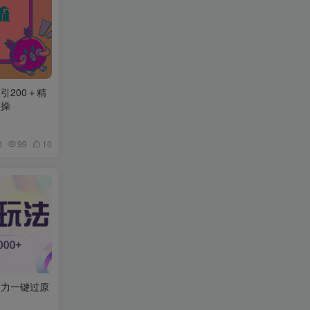
引200＋精
实操
0
99
10
助力一键过原