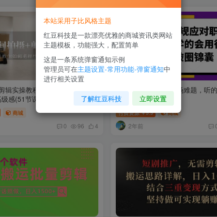
本站采用子比风格主题
红豆科技是一款漂亮优雅的商城资讯类网站
主题模板，功能强大，配置简单
这是一条系统弹窗通知示例
管理员可在
主题设置-常用功能-弹窗通知
中
进行相关设置
+剪辑实操教程，快速教你如何把
学会打破常规应对职场难题，听
了解红豆科技
立即设置
级感(51节课)
得上职场人破圏锦囊
商城
付费资源
9.9
商城
￥
2年前
0
96
4