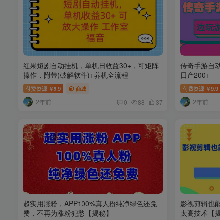
红果短剧自动挂机，单机日收益30+，可矩阵
传奇手游自
操作，附带(破解软件)+养机全流程
日产200+
付费资源
9.9
商城
付费资源
9.9
￥
￥
2年前
2年前
0
88
37
超实用涨粉，APP100%真人粉纯净绿色还免
影视剪辑也能
费，不再为涨粉犯愁【揭秘】
太高技术【