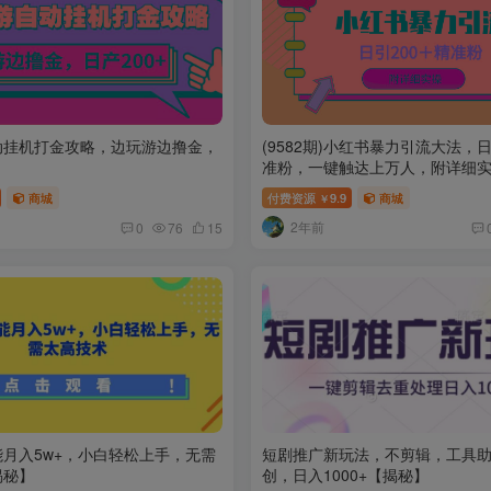
动挂机打金攻略，边玩游边撸金，
(9582期)小红书暴力引流大法，日
准粉，一键触达上万人，附详细
商城
付费资源
9.9
商城
￥
2年前
0
76
15
月入5w+，小白轻松上手，无需
短剧推广新玩法，不剪辑，工具
揭秘】
创，日入1000+【揭秘】