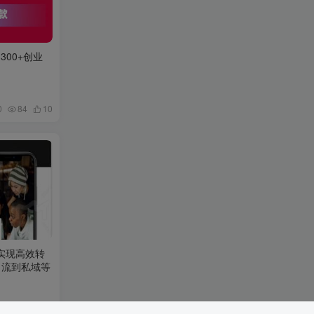
00+创业
0
84
10
，实现高效转
何引流到私域等
0
67
32