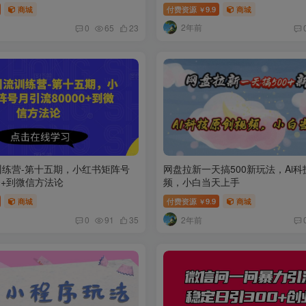
商城
付费资源
9.9
商城
￥
2年前
0
65
23
训练营-第十五期，小红书矩阵号
网盘拉新一天搞500新玩法，Ai
00+到微信方法论
频，小白当天上手
商城
付费资源
9.9
商城
￥
2年前
0
91
35