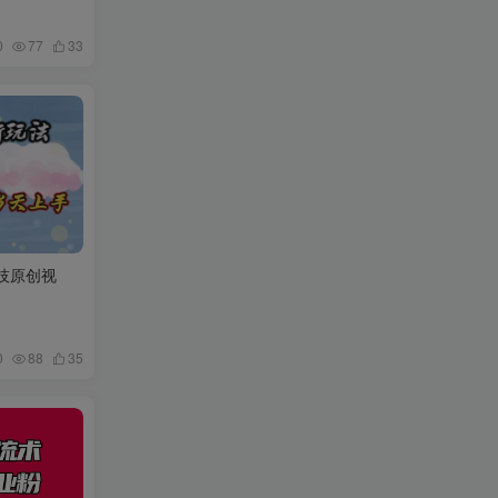
0
77
33
科技原创视
0
88
35