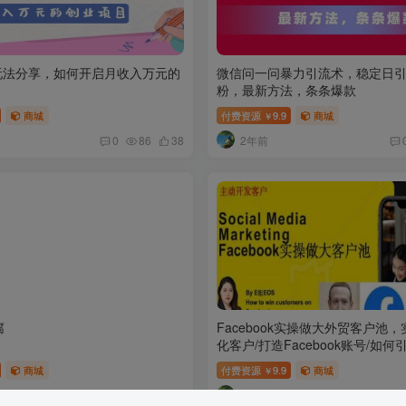
玩法分享，如何开启月收入万元的
微信问一问暴力引流术，稳定日引3
粉，最新方法，条条爆款
商城
付费资源
9.9
商城
￥
2年前
0
86
38
腐
Facebook实操做大外贸客户池
化客户/打造Facebook账号/如
商城
付费资源
9.9
商城
￥
2年前
0
90
27