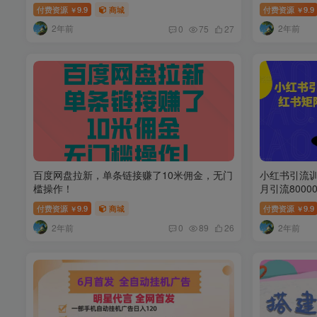
付费资源
9.9
商城
付费资源
9.9
￥
￥
2年前
2年前
0
75
27
百度网盘拉新，单条链接赚了10米佣金，无门
小红书引流
槛操作！
月引流800
付费资源
9.9
商城
付费资源
9.9
￥
￥
2年前
2年前
0
89
26