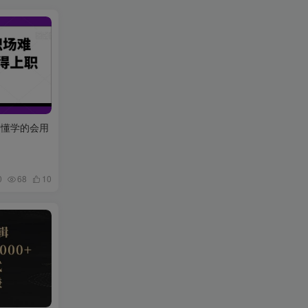
的懂学的会用
0
68
10