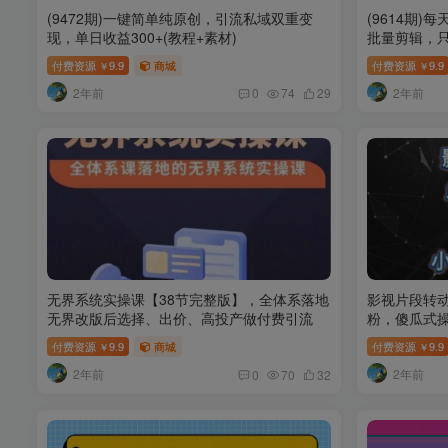
(9472期)一键简单纯原创，引流私域双重变
(9614期)
现，单日收益300+(教程+素材)
批量剪辑，只
付费资源
9.9
商城
付费资源
9.9
￥
￥
2年前
2年前
0
74
29
无界系统实操课【38节完整版】，全体系落地
影视片段转
无界改版后选择、出价、高投产做付费引流
粉，傻瓜式
付费资源
9.9
商城
付费资源
9.9
￥
￥
2年前
2年前
0
70
32