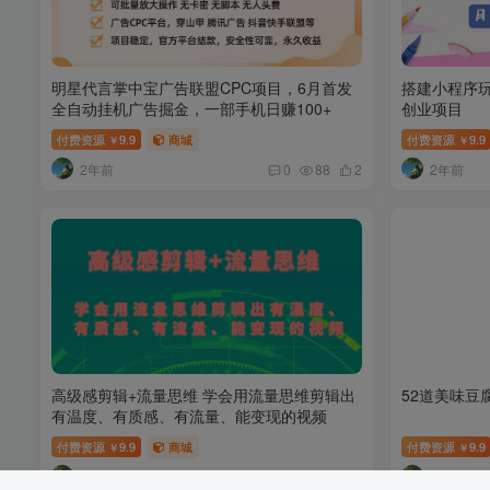
明星代言掌中宝广告联盟CPC项目，6月首发
搭建小程序
全自动挂机广告掘金，一部手机日赚100+
创业项目
付费资源
9.9
商城
付费资源
9.9
￥
￥
2年前
2年前
0
88
2
高级感剪辑+流量思维 学会用流量思维剪辑出
52道美味豆
有温度、有质感、有流量、能变现的视频
付费资源
9.9
商城
付费资源
9.9
￥
￥
2年前
2年前
0
76
8