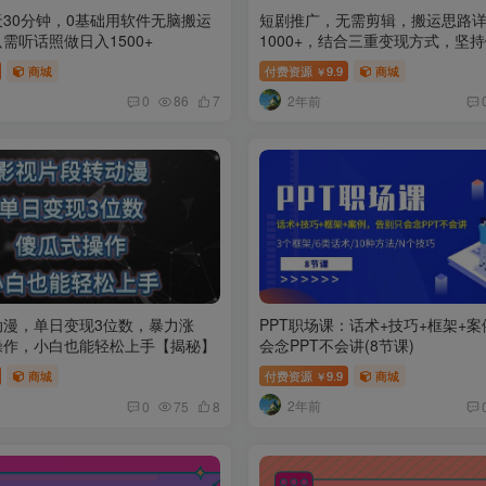
每天30分钟，0基础用软件无脑搬运
短剧推广，无需剪辑，搬运思路
需听话照做日入1500+
1000+，结合三重变现方式，坚
赚【揭秘】
商城
付费资源
9.9
商城
￥
2年前
0
86
7
动漫，单日变现3位数，暴力涨
PPT职场课：话术+技巧+框架+
操作，小白也能轻松上手【揭秘】
会念PPT不会讲(8节课)
商城
付费资源
9.9
商城
￥
2年前
0
75
8