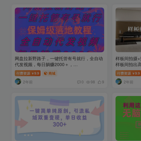
网盘拉新野路子，一键托管有号就行，全自动
样板间拍摄
代发视频，每日躺赚2000＋，…
样板间拍出高
付费资源
9.9
商城
付费资源
9.9
￥
￥
2年前
2年前
0
98
9