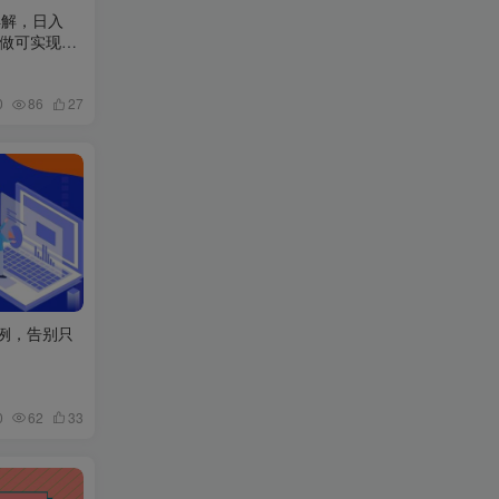
详解，日入
持做可实现躺
0
86
27
案例，告别只
0
62
33