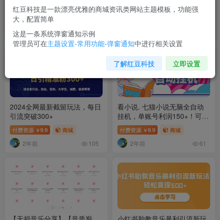
【MP3】
空》游戏变现的终极指南!引流
红豆科技是一款漂亮优雅的商城资讯类网站主题模板，功能强
+变现终极指南
大，配置简单
付费资源
9.9
商城
付费资源
9.9
商城
￥
￥
2年前
2年前
80
76
这是一条系统弹窗通知示例
管理员可在
主题设置-常用功能-弹窗通知
中进行相关设置
了解红豆科技
立即设置
2024全网最新截留玩法，每日
看小说. 七猫小说无脑全自动
引流突破300+
挂机，单账号利润150+！可批
量矩阵操作
付费资源
9.9
商城
付费资源
9.9
商城
￥
￥
2年前
2年前
105
61
【无损音乐分享】【音质巅
小红书胎教音乐暴利引流新玩