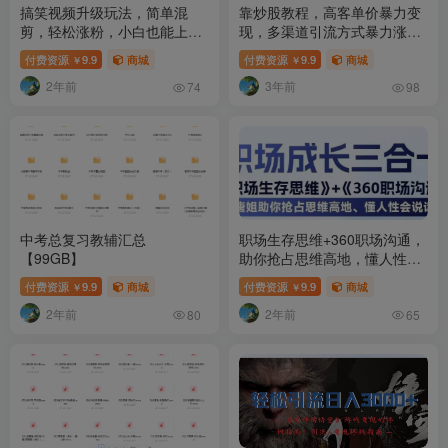
搞笑视频升级玩法，简单混
靠炒股教程，高客单价暴力变
剪，轻松涨粉，小白也能上
现，多渠道引流方式暴力涨
手，日入1000+教程+素材
粉，新手也能实现日入2000+
付费资源
9.9
商城
付费资源
9.9
商城
￥
￥
【揭秘】
2年前
3年前
74
98
中考总复习教辅汇总
职场生存思维+360职场沟通，
【99GB】
助你抢占思维高地，懂人性会
说话
付费资源
9.9
商城
付费资源
9.9
商城
￥
￥
2年前
2年前
80
65