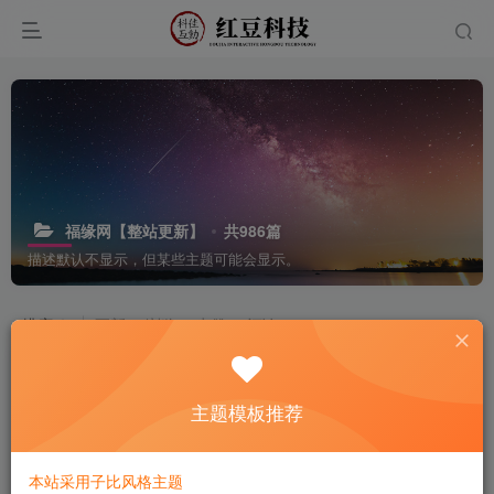
福缘网【整站更新】
共986篇
描述默认不显示，但某些主题可能会显示。
排序
更新
浏览
点赞
评论
主题模板推荐
本站采用子比风格主题
中国好声音热歌榜【100首】
轻松引流日入3k，《黑神话悟