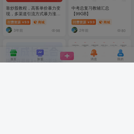
靠炒股教程，高客单价暴力变
中考总复习教辅汇总
现，多渠道引流方式暴力涨
【99GB】
粉，新手也能实现日入2000+
付费资源
9.9
商城
付费资源
9.9
商城
￥
￥
【揭秘】
3年前
2年前
98
80
首页
加盟
消息
我的
首页
职场生存思维+360职场沟通，
中国好声音热歌榜【100首】
助你抢占思维高地，懂人性会
【MP3】
说话
付费资源
9.9
商城
付费资源
9.9
商城
￥
￥
2年前
2年前
65
80