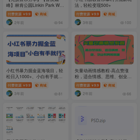
峰】林肯公园Linkin Park WAV
法，轻松变现500+
母带音乐合集 无损体验 感受
付费资源
9.9
商城
付费资源
9.9
商城
￥
￥
摇滚力量
2年前
3年前
94
100
小红书暴力掘金蓝海项目，轻
矢量动画情感教程-高点赞涨
松日入1000+、小白有手就行
粉，适合情感、思维、创业教
（附新引流方法，不违规）
育等赛道
付费资源
9.9
商城
付费资源
9.9
商城
￥
￥
3年前
2年前
81
66