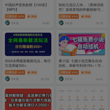
中国好声音热歌榜【100首】
轻松引流日入3k，《黑神话悟
【MP3】
空》游戏变现的终极指南!引流
+变现终极指南
付费资源
9.9
商城
付费资源
9.9
商城
￥
￥
2年前
2年前
80
76
2024全网最新截留玩法，每日
看小说. 七猫小说无脑全自动
引流突破300+
挂机，单账号利润150+！可批
量矩阵操作
付费资源
9.9
商城
付费资源
9.9
商城
￥
￥
2年前
2年前
105
61