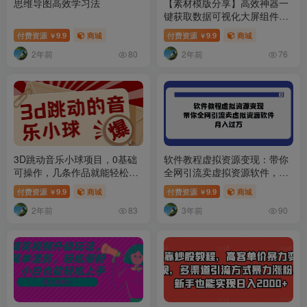
思维导图高效学习法
【素材模版分享】高效神器一
键获取数据可视化大屏组件源
文件
付费资源
9.9
商城
付费资源
9.9
商城
￥
￥
2年前
2年前
80
76
3D跳动音乐小球项目，0基础
软件教程虚拟资源变现：带你
可操作，几条作品就能轻松涨
全网引流卖虚拟资源软件，月
粉10000+【视频教程】
入过万（11节课）
付费资源
9.9
商城
付费资源
9.9
商城
￥
￥
2年前
3年前
83
90