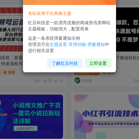
本站采用子比风格主题
红豆科技是一款漂亮优雅的商城资讯类网站
主题模板，功能强大，配置简单
这是一条系统弹窗通知示例
管理员可在
主题设置-常用功能-弹窗通知
中
进行相关设置
训练营：普通人月入过万秘籍，平
抖音 AI 打造爆款，百万播放轻
了解红豆科技
立即设置
，快速涨粉与变现
起号秘籍【揭秘】
商城
付费资源
9.9
商城
￥
2年前
0
75
12