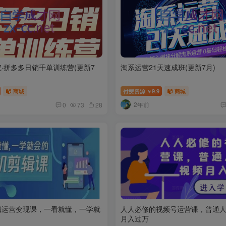
·拼多多日销千单训练营(更新7
淘系运营21天速成班(更新7月)
商城
付费资源
9.9
商城
￥
2年前
0
73
28
辑运营变现课，一看就懂，一学就
人人必修的视频号运营课，普通
月入过万