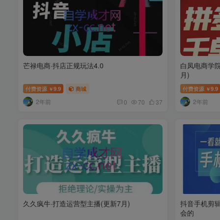
芒禄电商·抖店正规玩法4.0
白凤电商学院
月)
付费资源
9.9
商城
付费资源
9.9
￥
￥
2年前
2年前
0
70
37
久久疯牛·打造运营型主播(更新7月)
抖音手机剪
会的