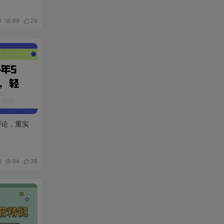
0
89
29
理论，重实
0
94
38