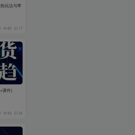
自热玩法与苹
0
85
17
+课件)
0
83
34