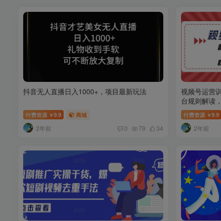
抖音无人直播日入1000+，项目最新玩法
视频号运营
台规则解读
付费资源
9.9
商城
付费资源
9.9
￥
￥
2年前
2年前
0
79
34