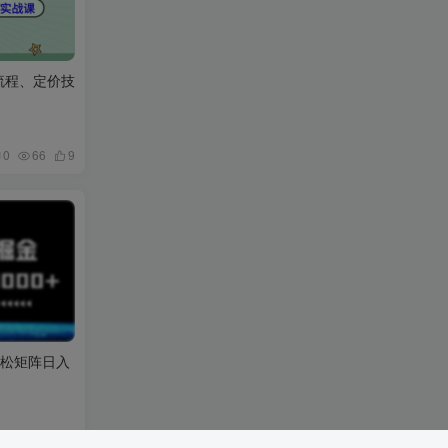
流程、定价技
0
66
9
轻松矩阵日入
0
72
0