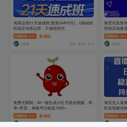
淘系运营21天速成班(更新24年9月)，0基础轻
裂变式发售增
松搞定淘系运营，不做假把式
营销活动参
付费资源
9.9
商城
付费资源
9.9
￥
￥
2年前
2年前
0
87
0
免费无限制，AI一键生成小红书原创视频，商
淘宝无人直播
单+带货，单账号日收益1000+
松实现被动
付费资源
9.9
商城
付费资源
9.9
￥
￥
2年前
2年前
0
104
31