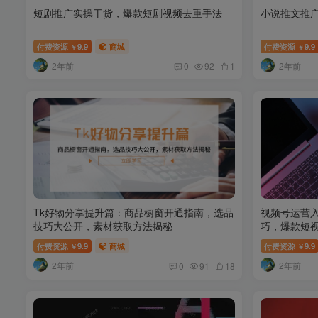
短剧推广实操干货，爆款短剧视频去重手法
小说推文推
付费资源
9.9
商城
付费资源
9.9
￥
￥
2年前
2年前
0
92
1
Tk好物分享提升篇：商品橱窗开通指南，选品
视频号运营
技巧大公开，素材获取方法揭秘
巧，爆款短
付费资源
9.9
商城
付费资源
9.9
￥
￥
2年前
2年前
0
91
18