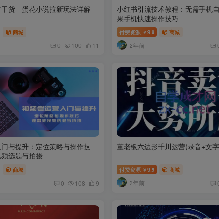
广干货—蛋花小说拉新玩法详解
小红书引流技术教程：无需手机
果手机快速操作技巧
商城
付费资源
9.9
商城
￥
2年前
0
100
11
入门与提升：定位策略与操作技
董老板六边形千川运营(录音+文字
视频选题与拍摄
商城
付费资源
9.9
商城
￥
2年前
0
108
9