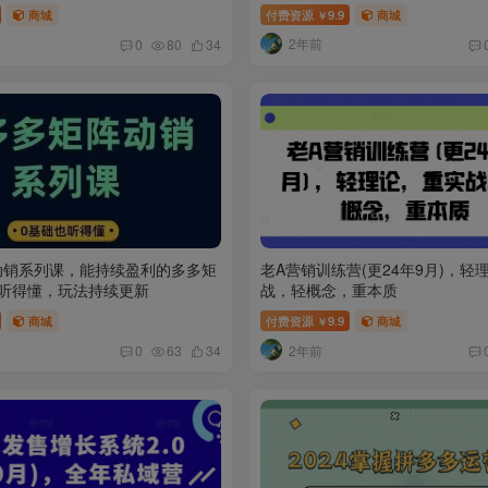
商城
付费资源
9.9
商城
￥
2年前
0
80
34
动销系列课，能持续盈利的多多矩
老A营销训练营(更24年9月)，轻
也听得懂，玩法持续更新
战，轻概念，重本质
商城
付费资源
9.9
商城
￥
2年前
0
63
34