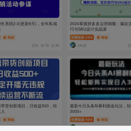
长系统2.0(更新9月)，全年私域
2024掌握拼多多运营精髓：爆款
谋
巧与SKU设计实战课
商城
付费资源
9.9
商城
￥
2年前
0
78
36
带货创新项目，日收益500，轻
最新今日头条AI暴利掘金玩法，
收入
3000+
商城
付费资源
9.9
商城
￥
2年前
0
99
5