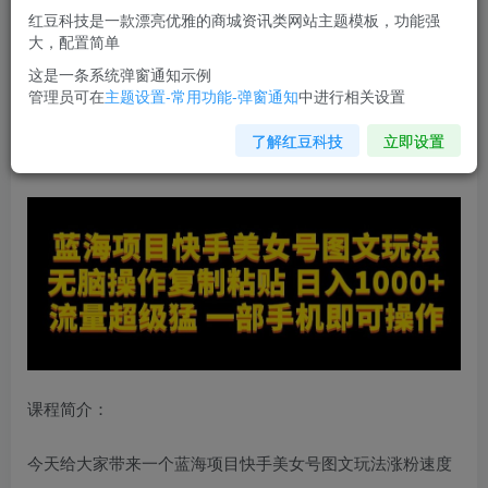
红豆科技是一款漂亮优雅的商城资讯类网站主题模板，功能强
立即购买
大，配置简单
您当前未登录！建议登陆后购买，可保存购买订单
这是一条系统弹窗通知示例
管理员可在
主题设置-常用功能-弹窗通知
中进行相关设置
蓝海项目
快手美女号图文玩法
，无脑操作复制粘贴，日入
了解红豆科技
立即设置
1000+流量超级猛一部手机即可操作【揭秘】
课程简介：
今天给大家带来一个蓝海项目快手美女号图文玩法涨粉速度