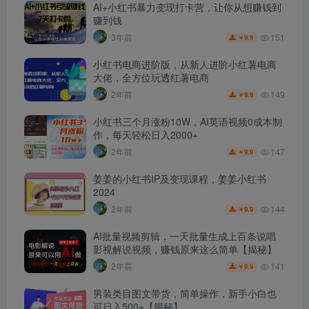
AI+小红书暴力变现打卡营，让你从想赚钱到
赚到钱
151
3年前
9.9
￥
小红书电商进阶版，从新人进阶小红薯电商
大佬，全方位玩透红薯电商
149
2年前
9.9
￥
小红书三个月涨粉10W，AI英语视频0成本制
作，每天轻松日入2000+
147
2年前
9.9
￥
姜姜的小红书IP及变现课程，姜姜小红书
2024
144
2年前
9.9
￥
AI批量视频剪辑，一天批量生成上百条说唱
影视解说视频，赚钱原来这么简单【揭秘】
141
2年前
9.9
￥
男装类目图文带货，简单操作，新手小白也
可日入500+【揭秘】