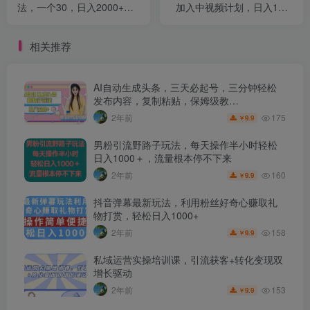
法，一个30，日入2000+轻
加入中视频计划，日入100-
松，揭秘大佬变现玩法【揭
200，可批量操作【揭秘】
秘】
相关推荐
AI自动生成头条，三天必起号，三分钟轻松
发布内容，复制粘贴，保姆级教…
175
2年前
9.9
￥
男粉引流野路子玩法，每天操作半小时轻松
日入1000＋，流量根本停不下来
160
2年前
9.9
￥
抖音弹幕最新玩法，利用粉丝好奇心赚取礼
物打赏，轻松日入1000+
158
2年前
9.9
￥
私域运营实操培训课，引流获客+转化变现双
增长驱动
153
2年前
9.9
￥