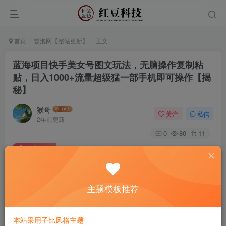
首页
冒泡网【整站更新】
正文
蓝海项目快手美女号图文玩法，无脑操作复制粘
贴，日入1000+流量超级猛一部手机即可操作【揭
秘】
猴哥
关注
私信
2年前更新
0
80
11
付费资源
已售 34
蓝海项目快手美女号图文玩法，无脑操作复制粘贴，日入1000+流量超级猛一部手机即可操作【揭秘】
此内容为付费资源，请付费后查看
9.9
主题模板推荐
￥
免费
免费
黄金会员
钻石会员
本站采用子比风格主题