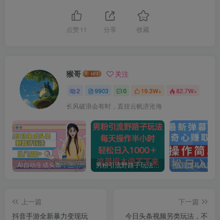
点赞
11
分享
收藏
猴哥
关注
2
9903
0
19.3W+
82.7W+
长风破浪会有时，直挂云帆济沧海
AI自动生成头条，三天必起号，三分钟轻松发布内容，复制粘贴，保姆级教…
男粉引流野路子玩法，每天操作半小时轻松日入1000＋，流量根本停不下来
上一篇
下一篇
抖音手游全新暴力变现玩
今日头条视频另类玩法，不