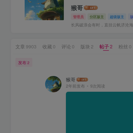
猴哥
管理员
分区版主
超级版主
长风破浪会有时，直挂云帆济沧
文章
9903
收藏
0
评论
0
版块
2
帖子
2
粉丝
0
发布
2
猴哥
2年前发布
9次阅读