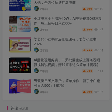
大佬，全方位玩透红薯电商
149
2年前
9.9
￥
小红书三个月涨粉10W，AI英语视频0成本制
作，每天轻松日入2000+
147
2年前
9.9
￥
姜姜的小红书IP及变现课程，姜姜小红书
2024
144
2年前
9.9
￥
AI批量视频剪辑，一天批量生成上百条说唱
影视解说视频，赚钱原来这么简单【揭秘】
141
2年前
9.9
￥
男装类目图文带货，简单操作，新手小白也
可日入500+【揭秘】
136
3年前
9.9
￥
评论
抢沙发