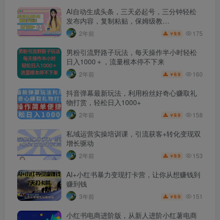
AI自动生成头条，三天必起号，三分钟轻松
发布内容，复制粘贴，保姆级教…
175
2年前
9.9
￥
男粉引流野路子玩法，每天操作半小时轻松
日入1000＋，流量根本停不下来
160
2年前
9.9
￥
抖音弹幕最新玩法，利用粉丝好奇心赚取礼
物打赏，轻松日入1000+
158
2年前
9.9
￥
私域运营实操培训课，引流获客+转化变现双
增长驱动
153
2年前
9.9
￥
AI+小红书暴力变现打卡营，让你从想赚钱到
赚到钱
151
3年前
9.9
￥
小红书电商进阶版，从新人进阶小红薯电商