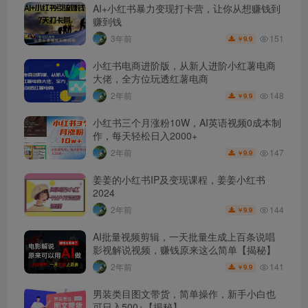
AI+小红书暴力变现打卡营，让你从想赚钱到
赚到钱
151
3年前
9.9
￥
小红书电商进阶版，从新人进阶小红薯电商
大佬，全方位玩透红薯电商
148
2年前
9.9
￥
小红书三个月涨粉10W，AI英语视频0成本制
作，每天轻松日入2000+
147
2年前
9.9
￥
姜姜的小红书IP及变现课程，姜姜小红书
2024
144
2年前
9.9
￥
AI批量视频剪辑，一天批量生成上百条说唱
影视解说视频，赚钱原来这么简单【揭秘】
141
2年前
9.9
￥
男装类目图文带货，简单操作，新手小白也
可日入500+【揭秘】