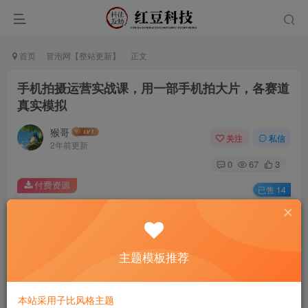
首页
冒泡网【整站更新】
正文
手机拍摄运营实战课，用一部手机拍大片，各赛道
真实模拟
猴哥
关注
私信
2年前更新
0
67
3
付费资源
已售 14
手机拍摄运营实战课，用一部手机拍大片，各赛道真实模拟
此内容为付费资源，请付费后查看
9.9
主题模板推荐
￥
免费
免费
黄金会员
钻石会员
本站采用子比风格主题
立即购买