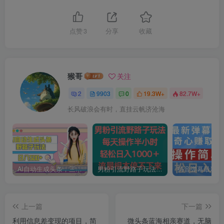
点赞
3
分享
收藏
猴哥
关注
2
9903
0
19.3W+
82.7W+
长风破浪会有时，直挂云帆济沧海
AI自动生成头条，三天必起号，三分钟轻松发布内容，复制粘贴，保姆级教…
男粉引流野路子玩法，每天操作半小时轻松日入1000＋，流量根本停不下来
上一篇
下一篇
利用信息差变现的项目，简
微头条蓝海相亲赛道，无脑