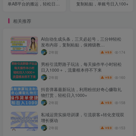
单AB平台的搬运，轻松日入
复制粘贴，单账号日入100+
100-500+多劳多得
相关推荐
AI自动生成头条，三天必起号，三分钟轻松
发布内容，复制粘贴，保姆级教…
174
2年前
9.9
￥
男粉引流野路子玩法，每天操作半小时轻松
日入1000＋，流量根本停不下来
160
2年前
9.9
￥
抖音弹幕最新玩法，利用粉丝好奇心赚取礼
物打赏，轻松日入1000+
158
2年前
9.9
￥
私域运营实操培训课，引流获客+转化变现双
增长驱动
153
2年前
9.9
￥