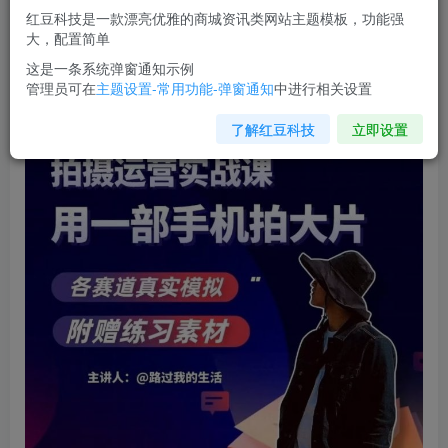
红豆科技是一款漂亮优雅的商城资讯类网站主题模板，功能强
您当前未登录！建议登陆后购买，可保存购买订单
大，配置简单
这是一条系统弹窗通知示例
管理员可在
主题设置-常用功能-弹窗通知
中进行相关设置
手机拍摄运营实战课
，用一部手机拍大片，各赛道真实模拟
了解红豆科技
立即设置