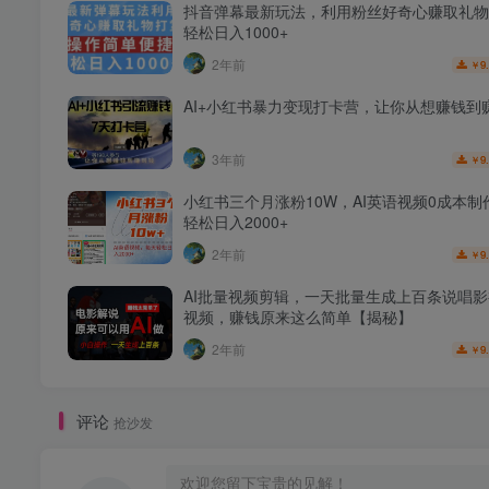
抖音弹幕最新玩法，利用粉丝好奇心赚取礼物
轻松日入1000+
2年前
9
￥
AI+小红书暴力变现打卡营，让你从想赚钱到
3年前
9
￥
小红书三个月涨粉10W，AI英语视频0成本制
轻松日入2000+
2年前
9
￥
AI批量视频剪辑，一天批量生成上百条说唱
视频，赚钱原来这么简单【揭秘】
2年前
9
￥
评论
抢沙发