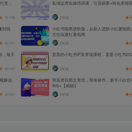
打赏，
私域运营实操培训课，引流获客+转化变现
158
2年前
.9
赚到钱
小红书电商进阶版，从新人进阶小红薯电商
方位玩透红薯电商
151
2年前
.9
作，每天
姜姜的小红书IP及变现课程，姜姜小红书202
147
2年前
.9
影视解说
男装类目图文带货，简单操作，新手小白也
500+【揭秘】
141
3年前
.9