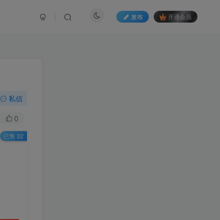
发布
开通会员
私信
0
已售 32