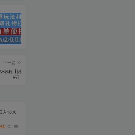
抖音弹幕最新玩法，利用粉丝好奇心赚取礼物打赏，轻松日入1000+
私域运营实操培训课，引流获客+转化变现双增长驱动
AI+小红书暴力变现打卡营，让你从想赚钱到赚到钱
下一篇
姆级教程【揭
秘】
入1000
160
9.9
￥