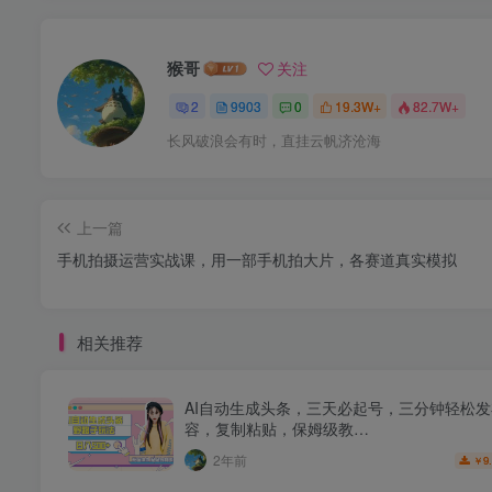
猴哥
关注
2
9903
0
19.3W+
82.7W+
长风破浪会有时，直挂云帆济沧海
上一篇
手机拍摄运营实战课，用一部手机拍大片，各赛道真实模拟
相关推荐
AI自动生成头条，三天必起号，三分钟轻松
容，复制粘贴，保姆级教…
2年前
9
￥