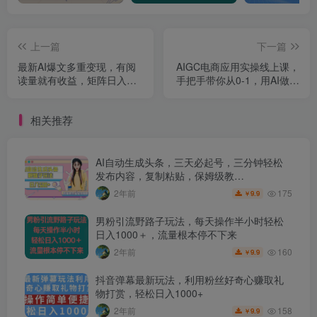
上一篇
下一篇
最新AI爆文多重变现，有阅
AIGC电商应用实操线上课，
读量就有收益，矩阵日入
手把手带你从0-1，用AI做电
500+【揭秘】
商
相关推荐
AI自动生成头条，三天必起号，三分钟轻松
发布内容，复制粘贴，保姆级教…
175
2年前
9.9
￥
男粉引流野路子玩法，每天操作半小时轻松
日入1000＋，流量根本停不下来
160
2年前
9.9
￥
抖音弹幕最新玩法，利用粉丝好奇心赚取礼
物打赏，轻松日入1000+
158
2年前
9.9
￥