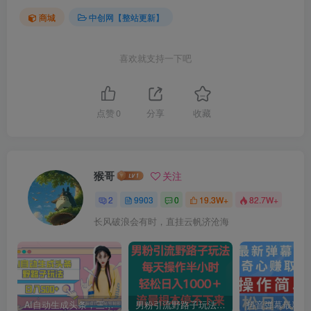
商城
中创网【整站更新】
喜欢就支持一下吧
点赞
0
分享
收藏
猴哥
关注
2
9903
0
19.3W+
82.7W+
长风破浪会有时，直挂云帆济沧海
AI自动生成头条，三天必起号，三分钟轻松发布内容，复制粘贴，保姆级教…
男粉引流野路子玩法，每天操作半小时轻松日入1000＋，流量根本停不下来