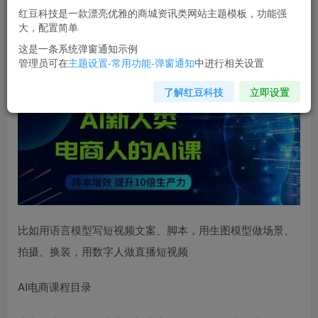
红豆科技是一款漂亮优雅的商城资讯类网站主题模板，功能强
您当前未登录！建议登陆后购买，可保存购买订单
大，配置简单
这是一条系统弹窗通知示例
管理员可在
主题设置-常用功能-弹窗通知
中进行相关设置
AI新人类-
电商人的AI课
，用世界先进的AI帮助电商降本增效
了解红豆科技
立即设置
比如用语言模型写短视频文案、脚本，用生图模型做场景、
拍摄、换装，用数字人做直播短视频
AI电商课程目录