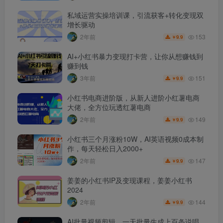
私域运营实操培训课，引流获客+转化变现双
增长驱动
153
2年前
9.9
￥
AI+小红书暴力变现打卡营，让你从想赚钱到
赚到钱
151
3年前
9.9
￥
小红书电商进阶版，从新人进阶小红薯电商
大佬，全方位玩透红薯电商
149
2年前
9.9
￥
小红书三个月涨粉10W，AI英语视频0成本制
作，每天轻松日入2000+
147
2年前
9.9
￥
姜姜的小红书IP及变现课程，姜姜小红书
2024
144
2年前
9.9
￥
AI批量视频剪辑，一天批量生成上百条说唱