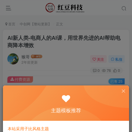
首页
中创网【整站更新】
正文
AI新人类-电商人的AI课，用世界先进的AI帮助电
商降本增效
猴哥
关注
私信
2年前更新
0
76
0
付费资源
已售 25
AI新人类-电商人的AI课，用世界先进的AI帮助电商降本增效
此内容为付费资源，请付费后查看
9.9
主题模板推荐
￥
免费
免费
黄金会员
钻石会员
本站采用子比风格主题
立即购买