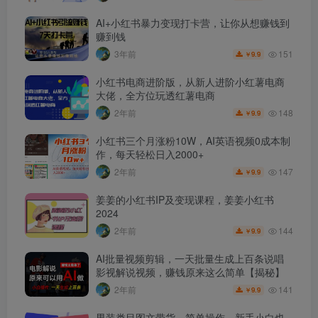
AI+小红书暴力变现打卡营，让你从想赚钱到
赚到钱
151
3年前
9.9
￥
小红书电商进阶版，从新人进阶小红薯电商
大佬，全方位玩透红薯电商
148
2年前
9.9
￥
小红书三个月涨粉10W，AI英语视频0成本制
作，每天轻松日入2000+
147
2年前
9.9
￥
姜姜的小红书IP及变现课程，姜姜小红书
2024
144
2年前
9.9
￥
AI批量视频剪辑，一天批量生成上百条说唱
影视解说视频，赚钱原来这么简单【揭秘】
141
2年前
9.9
￥
男装类目图文带货，简单操作，新手小白也