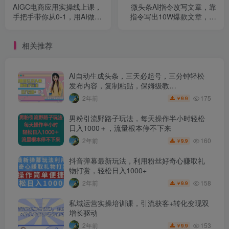
AIGC电商应用实操线上课，
微头条AI指令改写文章，靠
手把手带你从0-1，用AI做电
指令写出10W爆款文章，一
商
天最多收益2000+【揭秘】
相关推荐
AI自动生成头条，三天必起号，三分钟轻松
发布内容，复制粘贴，保姆级教…
175
2年前
9.9
￥
男粉引流野路子玩法，每天操作半小时轻松
日入1000＋，流量根本停不下来
160
2年前
9.9
￥
抖音弹幕最新玩法，利用粉丝好奇心赚取礼
物打赏，轻松日入1000+
158
2年前
9.9
￥
私域运营实操培训课，引流获客+转化变现双
增长驱动
153
2年前
9.9
￥