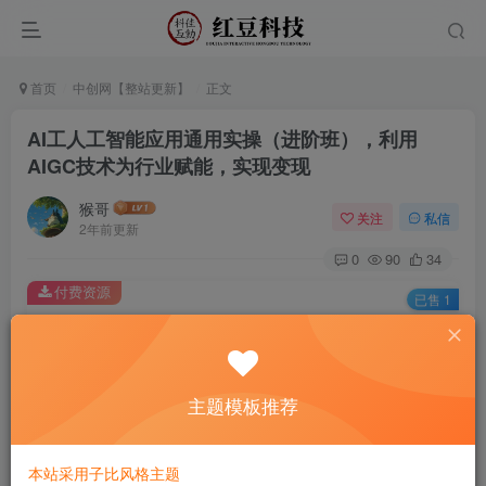
首页
中创网【整站更新】
正文
AI工人工智能应用通用实操（进阶班），利用
AIGC技术为行业赋能，实现变现
猴哥
关注
私信
2年前更新
0
90
34
付费资源
已售 1
AI工人工智能应用通用实操（进阶班），利用AIGC技术为行业赋能，实现变现
此内容为付费资源，请付费后查看
9.9
主题模板推荐
￥
免费
免费
黄金会员
钻石会员
本站采用子比风格主题
立即购买