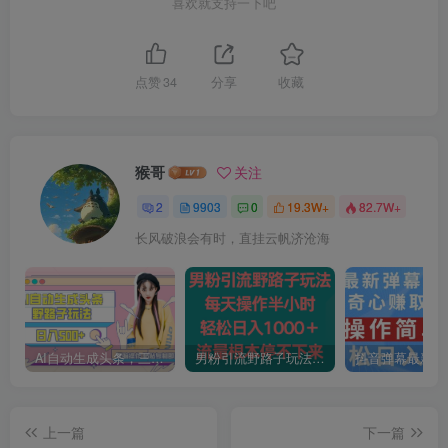
喜欢就支持一下吧
点赞
34
分享
收藏
猴哥
关注
2
9903
0
19.3W+
82.7W+
长风破浪会有时，直挂云帆济沧海
AI自动生成头条，三天必起号，三分钟轻松发布内容，复制粘贴，保姆级教…
男粉引流野路子玩法，每天操作半小时轻松日入1000＋，流量根本停不下来
上一篇
下一篇