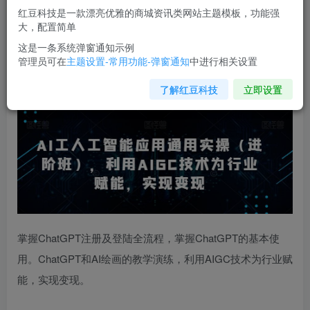
红豆科技是一款漂亮优雅的商城资讯类网站主题模板，功能强
您当前未登录！建议登陆后购买，可保存购买订单
大，配置简单
这是一条系统弹窗通知示例
管理员可在
主题设置-常用功能-弹窗通知
中进行相关设置
AI工人工智能应用通用实操
（进阶班），利用AIGC技术为行
业赋能，实现变现
了解红豆科技
立即设置
掌握ChatGPT注册及登陆全流程，掌握ChatGPT的基本使
用。ChatGPT和AI绘画的教学演练，利用AIGC技术为行业赋
能，实现变现。