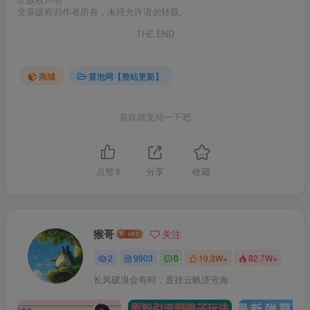
©
版权声明
文章版权归作者所有，未经允许请勿转载。
THE END
商城
冒泡网【整站更新】
喜欢就支持一下吧
点赞
8
分享
收藏
猴哥
关注
2
9903
0
19.3W+
82.7W+
长风破浪会有时，直挂云帆济沧海