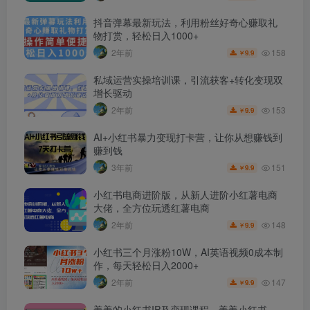
抖音弹幕最新玩法，利用粉丝好奇心赚取礼
物打赏，轻松日入1000+
158
2年前
9.9
￥
私域运营实操培训课，引流获客+转化变现双
增长驱动
153
2年前
9.9
￥
AI+小红书暴力变现打卡营，让你从想赚钱到
赚到钱
151
3年前
9.9
￥
小红书电商进阶版，从新人进阶小红薯电商
大佬，全方位玩透红薯电商
148
2年前
9.9
￥
小红书三个月涨粉10W，AI英语视频0成本制
作，每天轻松日入2000+
147
2年前
9.9
￥
姜姜的小红书IP及变现课程，姜姜小红书