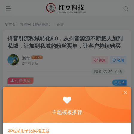
首页
冒泡网【整站更新】
正文
抖音引流私域转化6.0，从抖音源源不断把人加到
私域，让加到私域的粉丝买单，让客户持续购买
猴哥
关注
私信
2年前更新
0
80
8
付费资源
已售 6
抖音引流私域转化6.0，从抖音源源不断把人加到私域，让加到私域的粉丝买单，让客户持续购买
此内容为付费资源，请付费后查看
9.9
主题模板推荐
￥
免费
免费
黄金会员
钻石会员
本站采用子比风格主题
立即购买