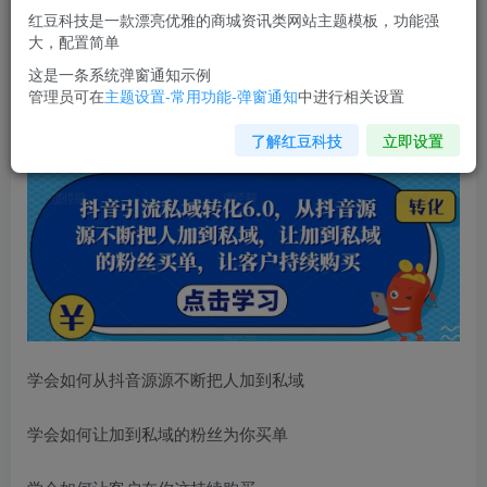
红豆科技是一款漂亮优雅的商城资讯类网站主题模板，功能强
您当前未登录！建议登陆后购买，可保存购买订单
大，配置简单
这是一条系统弹窗通知示例
管理员可在
主题设置-常用功能-弹窗通知
中进行相关设置
抖音引流私域转化6.0
，从抖音源源不断把人加到私域，让加
到私域的粉丝买单，让客户持续购买
了解红豆科技
立即设置
学会如何从抖音源源不断把人加到私域
学会如何让加到私域的粉丝为你买单