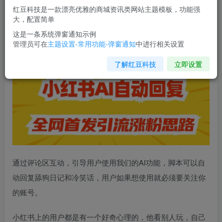
红豆科技是一款漂亮优雅的商城资讯类网站主题模板，功能强
您当前未登录！建议登陆后购买，可保存购买订单
大，配置简单
这是一条系统弹窗通知示例
管理员可在
主题设置-常用功能-弹窗通知
中进行相关设置
【原创开发】
小红书AI自动回复
，全网首发引流涨粉思路
了解红豆科技
立即设置
通过评论区互动，引导用户使用我们的AI功能，脚本可以自
动回复舔狗日记和冷笑话，用户如果想使用就必须要关注你
的账号。
小红书上的用户都是有一个好奇心理的，他看别人玩，自己