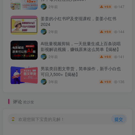
147
2年前
9.9
￥
姜姜的小红书IP及变现课程，姜姜小红书
2024
144
2年前
9.9
￥
AI批量视频剪辑，一天批量生成上百条说唱
影视解说视频，赚钱原来这么简单【揭秘】
141
2年前
9.9
￥
男装类目图文带货，简单操作，新手小白也
可日入500+【揭秘】
136
3年前
9.9
￥
评论
抢沙发
欢迎您留下宝贵的见解！
提交