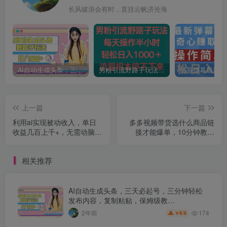
长风破浪会有时，直挂云帆济沧海
AI自动生成头条，三天必起号，三分钟轻松发布内容，复制粘贴，保姆级教…
男粉引流野路子玩法，每天操作半小时轻松日入1000＋，流量根本停不下来
上一篇
下一篇
利用ai实现被动收入，单日
多多视频带货选什么商品链
收益几百上千+，无需动脑，
接才能爆单，10分钟教会
傻瓜式操作【揭秘】
你，爆单不是浮云【揭秘】
相关推荐
AI自动生成头条，三天必起号，三分钟轻松
发布内容，复制粘贴，保姆级教…
174
2年前
9.9
￥