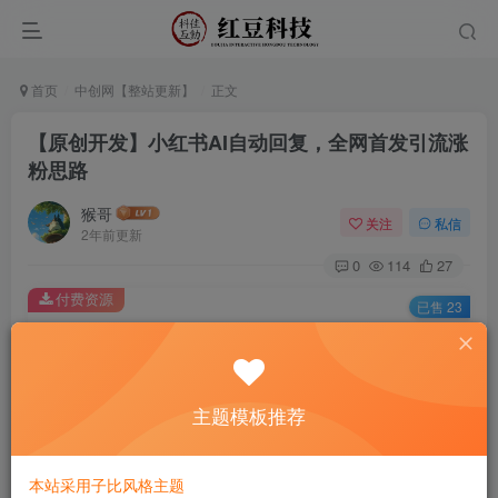
首页
中创网【整站更新】
正文
【原创开发】小红书AI自动回复，全网首发引流涨
粉思路
猴哥
关注
私信
2年前更新
0
114
27
付费资源
已售 23
【原创开发】小红书AI自动回复，全网首发引流涨粉思路
此内容为付费资源，请付费后查看
9.9
主题模板推荐
￥
免费
免费
黄金会员
钻石会员
本站采用子比风格主题
立即购买