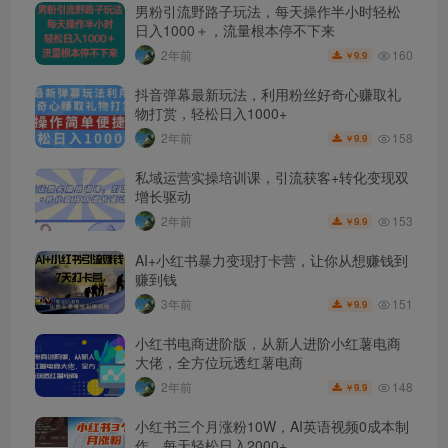
男粉引流野路子玩法，每天操作半小时轻松
日入1000＋，流量根本停不下来
160
2年前
9.9
￥
抖音弹幕最新玩法，利用粉丝好奇心赚取礼
物打赏，轻松日入1000+
158
2年前
9.9
￥
私域运营实操培训课，引流获客+转化变现双
增长驱动
153
2年前
9.9
￥
AI+小红书暴力变现打卡营，让你从想赚钱到
赚到钱
151
3年前
9.9
￥
小红书电商进阶版，从新人进阶小红薯电商
大佬，全方位玩透红薯电商
148
2年前
9.9
￥
小红书三个月涨粉10W，AI英语视频0成本制
作，每天轻松日入2000+